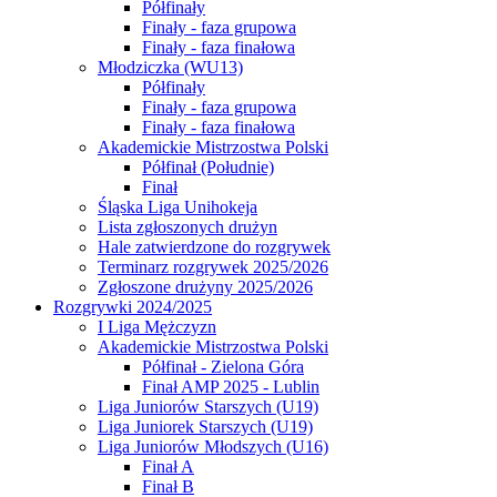
Półfinały
Finały - faza grupowa
Finały - faza finałowa
Młodziczka (WU13)
Półfinały
Finały - faza grupowa
Finały - faza finałowa
Akademickie Mistrzostwa Polski
Półfinał (Południe)
Finał
Śląska Liga Unihokeja
Lista zgłoszonych drużyn
Hale zatwierdzone do rozgrywek
Terminarz rozgrywek 2025/2026
Zgłoszone drużyny 2025/2026
Rozgrywki 2024/2025
I Liga Mężczyzn
Akademickie Mistrzostwa Polski
Półfinał - Zielona Góra
Finał AMP 2025 - Lublin
Liga Juniorów Starszych (U19)
Liga Juniorek Starszych (U19)
Liga Juniorów Młodszych (U16)
Finał A
Finał B