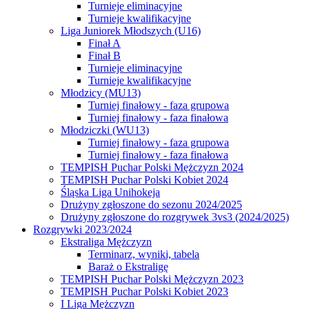
Turnieje eliminacyjne
Turnieje kwalifikacyjne
Liga Juniorek Młodszych (U16)
Finał A
Finał B
Turnieje eliminacyjne
Turnieje kwalifikacyjne
Młodzicy (MU13)
Turniej finałowy - faza grupowa
Turniej finałowy - faza finałowa
Młodziczki (WU13)
Turniej finałowy - faza grupowa
Turniej finałowy - faza finałowa
TEMPISH Puchar Polski Mężczyzn 2024
TEMPISH Puchar Polski Kobiet 2024
Śląska Liga Unihokeja
Drużyny zgłoszone do sezonu 2024/2025
Drużyny zgłoszone do rozgrywek 3vs3 (2024/2025)
Rozgrywki 2023/2024
Ekstraliga Mężczyzn
Terminarz, wyniki, tabela
Baraż o Ekstraligę
TEMPISH Puchar Polski Mężczyzn 2023
TEMPISH Puchar Polski Kobiet 2023
I Liga Mężczyzn