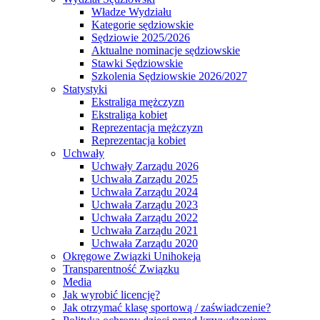
Władze Wydziału
Kategorie sędziowskie
Sędziowie 2025/2026
Aktualne nominacje sędziowskie
Stawki Sędziowskie
Szkolenia Sędziowskie 2026/2027
Statystyki
Ekstraliga mężczyzn
Ekstraliga kobiet
Reprezentacja mężczyzn
Reprezentacja kobiet
Uchwały
Uchwały Zarządu 2026
Uchwała Zarządu 2025
Uchwała Zarządu 2024
Uchwała Zarządu 2023
Uchwała Zarządu 2022
Uchwała Zarządu 2021
Uchwała Zarządu 2020
Okręgowe Związki Unihokeja
Transparentność Związku
Media
Jak wyrobić licencję?
Jak otrzymać klasę sportową / zaświadczenie?