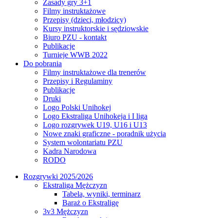
Zasady gry 3+1
Filmy instruktażowe
Przepisy (dzieci, młodzicy)
Kursy instruktorskie i sędziowskie
Biuro PZU - kontakt
Publikacje
Turnieje WWB 2022
Do pobrania
Filmy instruktażowe dla trenerów
Przepisy i Regulaminy
Publikacje
Druki
Logo Polski Unihokej
Logo Ekstraliga Unihokeja i I liga
Logo rozgrywek U19, U16 i U13
Nowe znaki graficzne - poradnik użycia
System wolontariatu PZU
Kadra Narodowa
RODO
Rozgrywki 2025/2026
Ekstraliga Mężczyzn
Tabela, wyniki, terminarz
Baraż o Ekstraligę
3v3 Mężczyzn