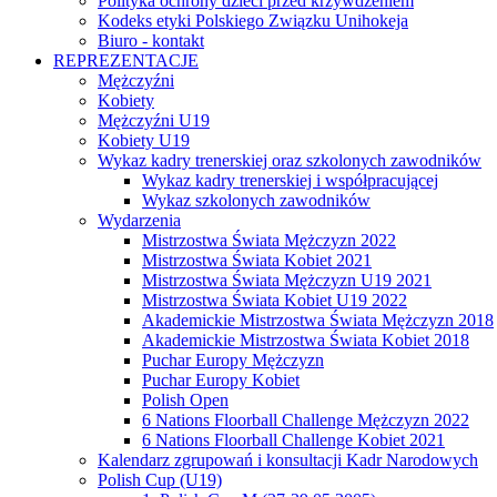
Polityka ochrony dzieci przed krzywdzeniem
Kodeks etyki Polskiego Związku Unihokeja
Biuro - kontakt
REPREZENTACJE
Mężczyźni
Kobiety
Mężczyźni U19
Kobiety U19
Wykaz kadry trenerskiej oraz szkolonych zawodników
Wykaz kadry trenerskiej i współpracującej
Wykaz szkolonych zawodników
Wydarzenia
Mistrzostwa Świata Mężczyzn 2022
Mistrzostwa Świata Kobiet 2021
Mistrzostwa Świata Mężczyzn U19 2021
Mistrzostwa Świata Kobiet U19 2022
Akademickie Mistrzostwa Świata Mężczyzn 2018
Akademickie Mistrzostwa Świata Kobiet 2018
Puchar Europy Mężczyzn
Puchar Europy Kobiet
Polish Open
6 Nations Floorball Challenge Mężczyzn 2022
6 Nations Floorball Challenge Kobiet 2021
Kalendarz zgrupowań i konsultacji Kadr Narodowych
Polish Cup (U19)