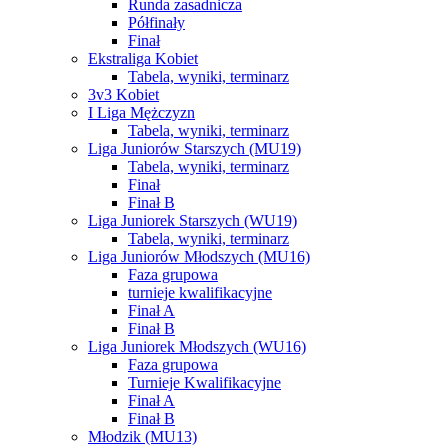
Runda zasadnicza
Półfinały
Finał
Ekstraliga Kobiet
Tabela, wyniki, terminarz
3v3 Kobiet
I Liga Mężczyzn
Tabela, wyniki, terminarz
Liga Juniorów Starszych (MU19)
Tabela, wyniki, terminarz
Finał
Finał B
Liga Juniorek Starszych (WU19)
Tabela, wyniki, terminarz
Liga Juniorów Młodszych (MU16)
Faza grupowa
turnieje kwalifikacyjne
Finał A
Finał B
Liga Juniorek Młodszych (WU16)
Faza grupowa
Turnieje Kwalifikacyjne
Finał A
Finał B
Młodzik (MU13)