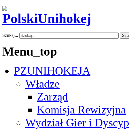
Szukaj...
Szu
Menu_top
PZUNIHOKEJA
Władze
Zarząd
Komisja Rewizyjna
Wydział Gier i Dyscyp