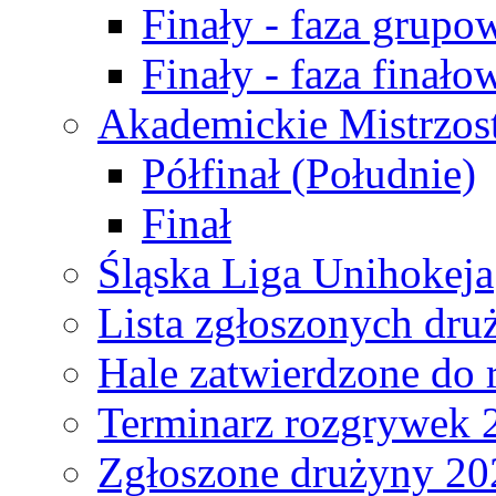
Finały - faza grupo
Finały - faza finało
Akademickie Mistrzos
Półfinał (Południe)
Finał
Śląska Liga Unihokeja
Lista zgłoszonych dru
Hale zatwierdzone do
Terminarz rozgrywek 
Zgłoszone drużyny 20