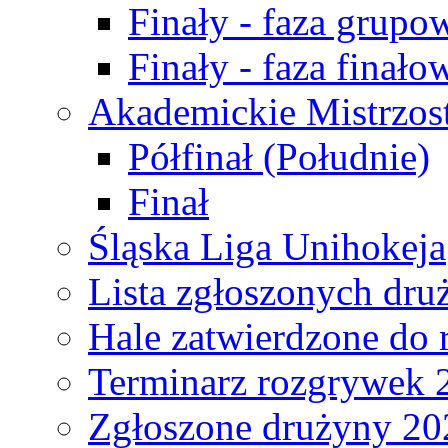
Finały - faza grupo
Finały - faza finało
Akademickie Mistrzos
Półfinał (Południe)
Finał
Śląska Liga Unihokeja
Lista zgłoszonych dru
Hale zatwierdzone do
Terminarz rozgrywek 
Zgłoszone drużyny 20