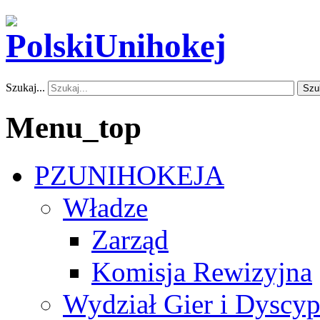
Szukaj...
Szu
Menu_top
PZUNIHOKEJA
Władze
Zarząd
Komisja Rewizyjna
Wydział Gier i Dyscyp