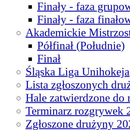
Finały - faza grupo
Finały - faza finało
Akademickie Mistrzos
Półfinał (Południe)
Finał
Śląska Liga Unihokeja
Lista zgłoszonych dru
Hale zatwierdzone do
Terminarz rozgrywek 
Zgłoszone drużyny 20