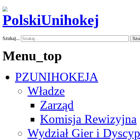
Szukaj...
Szu
Menu_top
PZUNIHOKEJA
Władze
Zarząd
Komisja Rewizyjna
Wydział Gier i Dyscyp