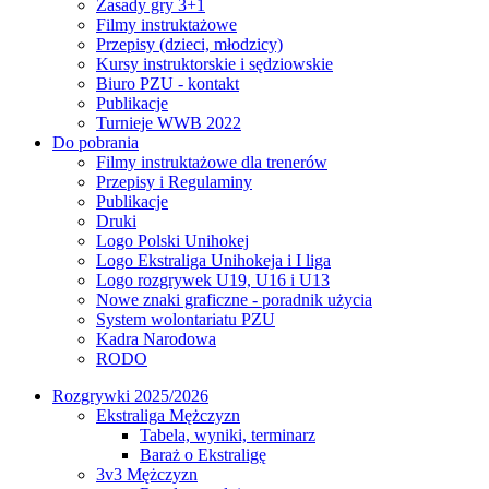
Zasady gry 3+1
Filmy instruktażowe
Przepisy (dzieci, młodzicy)
Kursy instruktorskie i sędziowskie
Biuro PZU - kontakt
Publikacje
Turnieje WWB 2022
Do pobrania
Filmy instruktażowe dla trenerów
Przepisy i Regulaminy
Publikacje
Druki
Logo Polski Unihokej
Logo Ekstraliga Unihokeja i I liga
Logo rozgrywek U19, U16 i U13
Nowe znaki graficzne - poradnik użycia
System wolontariatu PZU
Kadra Narodowa
RODO
Rozgrywki 2025/2026
Ekstraliga Mężczyzn
Tabela, wyniki, terminarz
Baraż o Ekstraligę
3v3 Mężczyzn