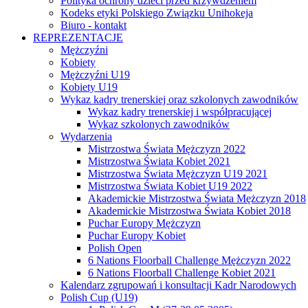
Polityka ochrony dzieci przed krzywdzeniem
Kodeks etyki Polskiego Związku Unihokeja
Biuro - kontakt
REPREZENTACJE
Mężczyźni
Kobiety
Mężczyźni U19
Kobiety U19
Wykaz kadry trenerskiej oraz szkolonych zawodników
Wykaz kadry trenerskiej i współpracującej
Wykaz szkolonych zawodników
Wydarzenia
Mistrzostwa Świata Mężczyzn 2022
Mistrzostwa Świata Kobiet 2021
Mistrzostwa Świata Mężczyzn U19 2021
Mistrzostwa Świata Kobiet U19 2022
Akademickie Mistrzostwa Świata Mężczyzn 2018
Akademickie Mistrzostwa Świata Kobiet 2018
Puchar Europy Mężczyzn
Puchar Europy Kobiet
Polish Open
6 Nations Floorball Challenge Mężczyzn 2022
6 Nations Floorball Challenge Kobiet 2021
Kalendarz zgrupowań i konsultacji Kadr Narodowych
Polish Cup (U19)