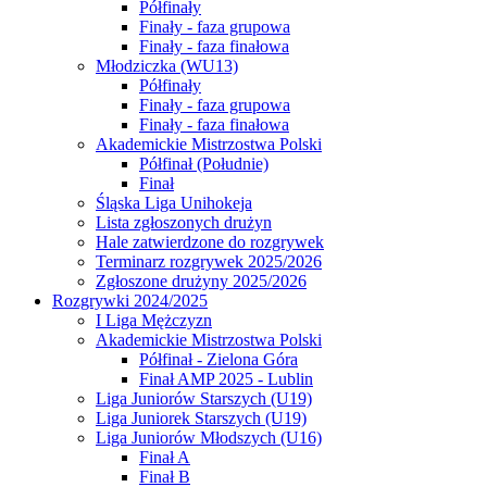
Półfinały
Finały - faza grupowa
Finały - faza finałowa
Młodziczka (WU13)
Półfinały
Finały - faza grupowa
Finały - faza finałowa
Akademickie Mistrzostwa Polski
Półfinał (Południe)
Finał
Śląska Liga Unihokeja
Lista zgłoszonych drużyn
Hale zatwierdzone do rozgrywek
Terminarz rozgrywek 2025/2026
Zgłoszone drużyny 2025/2026
Rozgrywki 2024/2025
I Liga Mężczyzn
Akademickie Mistrzostwa Polski
Półfinał - Zielona Góra
Finał AMP 2025 - Lublin
Liga Juniorów Starszych (U19)
Liga Juniorek Starszych (U19)
Liga Juniorów Młodszych (U16)
Finał A
Finał B