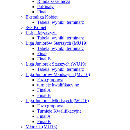
Runda zasadnicza
Półfinały
Finał
Ekstraliga Kobiet
Tabela, wyniki, terminarz
3v3 Kobiet
I Liga Mężczyzn
Tabela, wyniki, terminarz
Liga Juniorów Starszych (MU19)
Tabela, wyniki, terminarz
Finał
Finał B
Liga Juniorek Starszych (WU19)
Tabela, wyniki, terminarz
Liga Juniorów Młodszych (MU16)
Faza grupowa
turnieje kwalifikacyjne
Finał A
Finał B
Liga Juniorek Młodszych (WU16)
Faza grupowa
Turnieje Kwalifikacyjne
Finał A
Finał B
Młodzik (MU13)