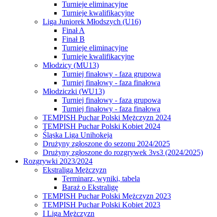
Turnieje eliminacyjne
Turnieje kwalifikacyjne
Liga Juniorek Młodszych (U16)
Finał A
Finał B
Turnieje eliminacyjne
Turnieje kwalifikacyjne
Młodzicy (MU13)
Turniej finałowy - faza grupowa
Turniej finałowy - faza finałowa
Młodziczki (WU13)
Turniej finałowy - faza grupowa
Turniej finałowy - faza finałowa
TEMPISH Puchar Polski Mężczyzn 2024
TEMPISH Puchar Polski Kobiet 2024
Śląska Liga Unihokeja
Drużyny zgłoszone do sezonu 2024/2025
Drużyny zgłoszone do rozgrywek 3vs3 (2024/2025)
Rozgrywki 2023/2024
Ekstraliga Mężczyzn
Terminarz, wyniki, tabela
Baraż o Ekstraligę
TEMPISH Puchar Polski Mężczyzn 2023
TEMPISH Puchar Polski Kobiet 2023
I Liga Mężczyzn