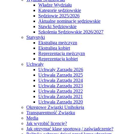
Władze Wydziału
Kategorie sędziowskie
Sędziowie 2025/2026
Aktualne nominacje sędziowskie
Stawki Sędziowskie
Szkolenia Sędziowskie 2026/2027
Statystyki
Ekstraliga mężczyzn
Ekstraliga kobiet
Reprezentacja mężczyzn
Reprezentacja kobiet
Uchwały
Uchwały Zarządu 2026
Uchwała Zarządu 2025
Uchwała Zarządu 2024
Uchwała Zarządu 2023
Uchwała Zarządu 2022
Uchwała Zarządu 2021
Uchwała Zarządu 2020
Okręgowe Związki Unihokeja
Transparentność Związku
Media
Jak wyrobić licencję?
Jak otrzymać klasę sportową / zaświadczenie?