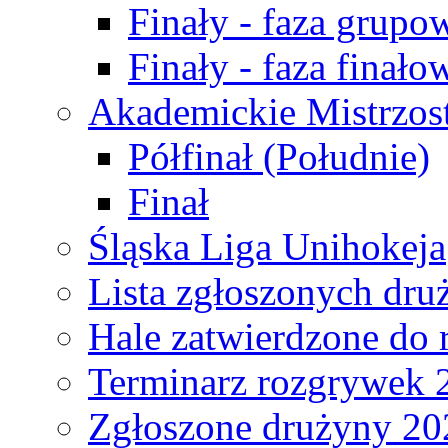
Finały - faza grupo
Finały - faza finało
Akademickie Mistrzos
Półfinał (Południe)
Finał
Śląska Liga Unihokeja
Lista zgłoszonych dru
Hale zatwierdzone do
Terminarz rozgrywek 
Zgłoszone drużyny 20