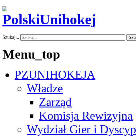
Szukaj...
Szu
Menu_top
PZUNIHOKEJA
Władze
Zarząd
Komisja Rewizyjna
Wydział Gier i Dyscyp