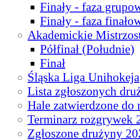
Finały - faza grupo
Finały - faza finało
Akademickie Mistrzos
Półfinał (Południe)
Finał
Śląska Liga Unihokeja
Lista zgłoszonych dru
Hale zatwierdzone do
Terminarz rozgrywek 
Zgłoszone drużyny 20