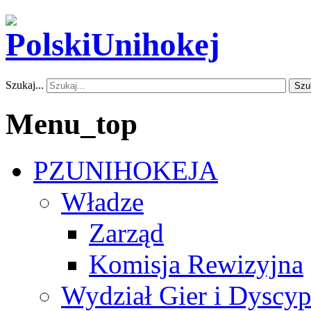
Szukaj...
Szu
Menu_top
PZUNIHOKEJA
Władze
Zarząd
Komisja Rewizyjna
Wydział Gier i Dyscyp