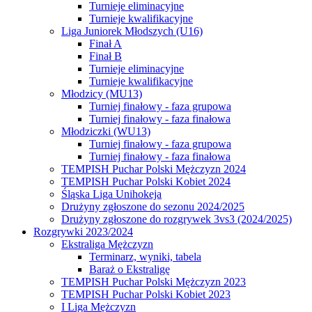
Turnieje eliminacyjne
Turnieje kwalifikacyjne
Liga Juniorek Młodszych (U16)
Finał A
Finał B
Turnieje eliminacyjne
Turnieje kwalifikacyjne
Młodzicy (MU13)
Turniej finałowy - faza grupowa
Turniej finałowy - faza finałowa
Młodziczki (WU13)
Turniej finałowy - faza grupowa
Turniej finałowy - faza finałowa
TEMPISH Puchar Polski Mężczyzn 2024
TEMPISH Puchar Polski Kobiet 2024
Śląska Liga Unihokeja
Drużyny zgłoszone do sezonu 2024/2025
Drużyny zgłoszone do rozgrywek 3vs3 (2024/2025)
Rozgrywki 2023/2024
Ekstraliga Mężczyzn
Terminarz, wyniki, tabela
Baraż o Ekstraligę
TEMPISH Puchar Polski Mężczyzn 2023
TEMPISH Puchar Polski Kobiet 2023
I Liga Mężczyzn