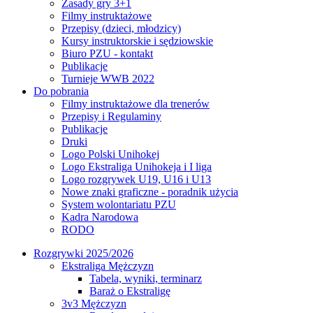
Zasady gry 3+1
Filmy instruktażowe
Przepisy (dzieci, młodzicy)
Kursy instruktorskie i sędziowskie
Biuro PZU - kontakt
Publikacje
Turnieje WWB 2022
Do pobrania
Filmy instruktażowe dla trenerów
Przepisy i Regulaminy
Publikacje
Druki
Logo Polski Unihokej
Logo Ekstraliga Unihokeja i I liga
Logo rozgrywek U19, U16 i U13
Nowe znaki graficzne - poradnik użycia
System wolontariatu PZU
Kadra Narodowa
RODO
Rozgrywki 2025/2026
Ekstraliga Mężczyzn
Tabela, wyniki, terminarz
Baraż o Ekstraligę
3v3 Mężczyzn