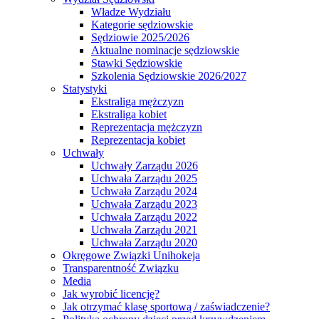
Władze Wydziału
Kategorie sędziowskie
Sędziowie 2025/2026
Aktualne nominacje sędziowskie
Stawki Sędziowskie
Szkolenia Sędziowskie 2026/2027
Statystyki
Ekstraliga mężczyzn
Ekstraliga kobiet
Reprezentacja mężczyzn
Reprezentacja kobiet
Uchwały
Uchwały Zarządu 2026
Uchwała Zarządu 2025
Uchwała Zarządu 2024
Uchwała Zarządu 2023
Uchwała Zarządu 2022
Uchwała Zarządu 2021
Uchwała Zarządu 2020
Okręgowe Związki Unihokeja
Transparentność Związku
Media
Jak wyrobić licencję?
Jak otrzymać klasę sportową / zaświadczenie?