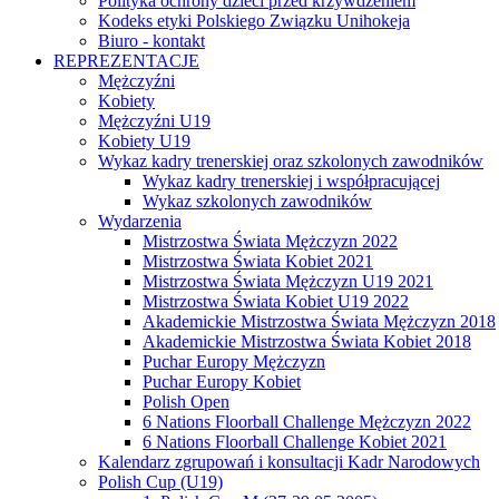
Polityka ochrony dzieci przed krzywdzeniem
Kodeks etyki Polskiego Związku Unihokeja
Biuro - kontakt
REPREZENTACJE
Mężczyźni
Kobiety
Mężczyźni U19
Kobiety U19
Wykaz kadry trenerskiej oraz szkolonych zawodników
Wykaz kadry trenerskiej i współpracującej
Wykaz szkolonych zawodników
Wydarzenia
Mistrzostwa Świata Mężczyzn 2022
Mistrzostwa Świata Kobiet 2021
Mistrzostwa Świata Mężczyzn U19 2021
Mistrzostwa Świata Kobiet U19 2022
Akademickie Mistrzostwa Świata Mężczyzn 2018
Akademickie Mistrzostwa Świata Kobiet 2018
Puchar Europy Mężczyzn
Puchar Europy Kobiet
Polish Open
6 Nations Floorball Challenge Mężczyzn 2022
6 Nations Floorball Challenge Kobiet 2021
Kalendarz zgrupowań i konsultacji Kadr Narodowych
Polish Cup (U19)