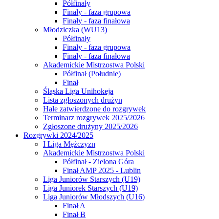
Półfinały
Finały - faza grupowa
Finały - faza finałowa
Młodziczka (WU13)
Półfinały
Finały - faza grupowa
Finały - faza finałowa
Akademickie Mistrzostwa Polski
Półfinał (Południe)
Finał
Śląska Liga Unihokeja
Lista zgłoszonych drużyn
Hale zatwierdzone do rozgrywek
Terminarz rozgrywek 2025/2026
Zgłoszone drużyny 2025/2026
Rozgrywki 2024/2025
I Liga Mężczyzn
Akademickie Mistrzostwa Polski
Półfinał - Zielona Góra
Finał AMP 2025 - Lublin
Liga Juniorów Starszych (U19)
Liga Juniorek Starszych (U19)
Liga Juniorów Młodszych (U16)
Finał A
Finał B