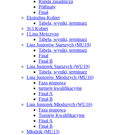
Runda zasadnicza
Półfinały
Finał
Ekstraliga Kobiet
Tabela, wyniki, terminarz
3v3 Kobiet
I Liga Mężczyzn
Tabela, wyniki, terminarz
Liga Juniorów Starszych (MU19)
Tabela, wyniki, terminarz
Finał
Finał B
Liga Juniorek Starszych (WU19)
Tabela, wyniki, terminarz
Liga Juniorów Młodszych (MU16)
Faza grupowa
turnieje kwalifikacyjne
Finał A
Finał B
Liga Juniorek Młodszych (WU16)
Faza grupowa
Turnieje Kwalifikacyjne
Finał A
Finał B
Młodzik (MU13)