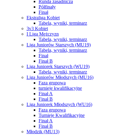
Runda zasadnicza
Półfinały
Finał
Ekstraliga Kobiet
Tabela, wyniki, terminarz
3v3 Kobiet
I Liga Mężczyzn
Tabela, wyniki, terminarz
Liga Juniorów Starszych (MU19)
Tabela, wyniki, terminarz
Finał
Finał B
Liga Juniorek Starszych (WU19)
Tabela, wyniki, terminarz
Liga Juniorów Młodszych (MU16)
Faza grupowa
turnieje kwalifikacyjne
Finał A
Finał B
Liga Juniorek Młodszych (WU16)
Faza grupowa
Turnieje Kwalifikacyjne
Finał A
Finał B
Młodzik (MU13)