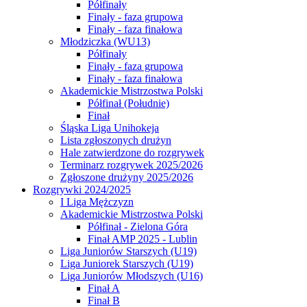
Półfinały
Finały - faza grupowa
Finały - faza finałowa
Młodziczka (WU13)
Półfinały
Finały - faza grupowa
Finały - faza finałowa
Akademickie Mistrzostwa Polski
Półfinał (Południe)
Finał
Śląska Liga Unihokeja
Lista zgłoszonych drużyn
Hale zatwierdzone do rozgrywek
Terminarz rozgrywek 2025/2026
Zgłoszone drużyny 2025/2026
Rozgrywki 2024/2025
I Liga Mężczyzn
Akademickie Mistrzostwa Polski
Półfinał - Zielona Góra
Finał AMP 2025 - Lublin
Liga Juniorów Starszych (U19)
Liga Juniorek Starszych (U19)
Liga Juniorów Młodszych (U16)
Finał A
Finał B