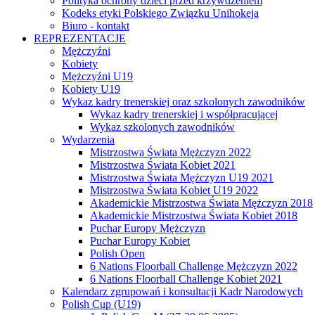
Polityka ochrony dzieci przed krzywdzeniem
Kodeks etyki Polskiego Związku Unihokeja
Biuro - kontakt
REPREZENTACJE
Mężczyźni
Kobiety
Mężczyźni U19
Kobiety U19
Wykaz kadry trenerskiej oraz szkolonych zawodników
Wykaz kadry trenerskiej i współpracującej
Wykaz szkolonych zawodników
Wydarzenia
Mistrzostwa Świata Mężczyzn 2022
Mistrzostwa Świata Kobiet 2021
Mistrzostwa Świata Mężczyzn U19 2021
Mistrzostwa Świata Kobiet U19 2022
Akademickie Mistrzostwa Świata Mężczyzn 2018
Akademickie Mistrzostwa Świata Kobiet 2018
Puchar Europy Mężczyzn
Puchar Europy Kobiet
Polish Open
6 Nations Floorball Challenge Mężczyzn 2022
6 Nations Floorball Challenge Kobiet 2021
Kalendarz zgrupowań i konsultacji Kadr Narodowych
Polish Cup (U19)