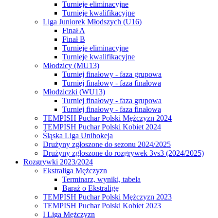
Turnieje eliminacyjne
Turnieje kwalifikacyjne
Liga Juniorek Młodszych (U16)
Finał A
Finał B
Turnieje eliminacyjne
Turnieje kwalifikacyjne
Młodzicy (MU13)
Turniej finałowy - faza grupowa
Turniej finałowy - faza finałowa
Młodziczki (WU13)
Turniej finałowy - faza grupowa
Turniej finałowy - faza finałowa
TEMPISH Puchar Polski Mężczyzn 2024
TEMPISH Puchar Polski Kobiet 2024
Śląska Liga Unihokeja
Drużyny zgłoszone do sezonu 2024/2025
Drużyny zgłoszone do rozgrywek 3vs3 (2024/2025)
Rozgrywki 2023/2024
Ekstraliga Mężczyzn
Terminarz, wyniki, tabela
Baraż o Ekstraligę
TEMPISH Puchar Polski Mężczyzn 2023
TEMPISH Puchar Polski Kobiet 2023
I Liga Mężczyzn