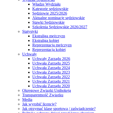
Władze Wydziału
Kategorie sędziowskie
Sędziowie 2025/2026
Aktualne nominacje sędziowskie
Stawki Sędziowskie
Szkolenia Sędziowskie 2026/2027
Statystyki
Ekstraliga mężczyzn
Ekstraliga kobiet
Reprezentacja mężczyzn
Reprezentacja kobiet
Uchwały
Uchwały Zarządu 2026
Uchwała Zarządu 2025
Uchwała Zarządu 2024
Uchwała Zarządu 2023
Uchwała Zarządu 2022
Uchwała Zarządu 2021
Uchwała Zarządu 2020
Okręgowe Związki Unihokeja
Transparentność Związku
Media
Jak wyrobić licencję?
Jak otrzymać klasę sportową / zaświadczenie?