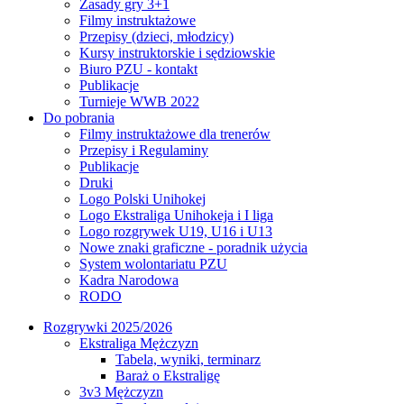
Zasady gry 3+1
Filmy instruktażowe
Przepisy (dzieci, młodzicy)
Kursy instruktorskie i sędziowskie
Biuro PZU - kontakt
Publikacje
Turnieje WWB 2022
Do pobrania
Filmy instruktażowe dla trenerów
Przepisy i Regulaminy
Publikacje
Druki
Logo Polski Unihokej
Logo Ekstraliga Unihokeja i I liga
Logo rozgrywek U19, U16 i U13
Nowe znaki graficzne - poradnik użycia
System wolontariatu PZU
Kadra Narodowa
RODO
Rozgrywki 2025/2026
Ekstraliga Mężczyzn
Tabela, wyniki, terminarz
Baraż o Ekstraligę
3v3 Mężczyzn