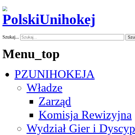
Szukaj...
Szu
Menu_top
PZUNIHOKEJA
Władze
Zarząd
Komisja Rewizyjna
Wydział Gier i Dyscyp