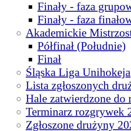
Finały - faza grupo
Finały - faza finało
Akademickie Mistrzos
Półfinał (Południe)
Finał
Śląska Liga Unihokeja
Lista zgłoszonych dru
Hale zatwierdzone do
Terminarz rozgrywek 
Zgłoszone drużyny 20