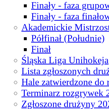
Finały - faza grupo
Finały - faza finało
Akademickie Mistrzos
Półfinał (Południe)
Finał
Śląska Liga Unihokeja
Lista zgłoszonych dru
Hale zatwierdzone do
Terminarz rozgrywek 
Zgłoszone drużyny 20