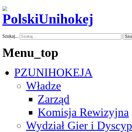
Szukaj...
Szu
Menu_top
PZUNIHOKEJA
Władze
Zarząd
Komisja Rewizyjna
Wydział Gier i Dyscyp