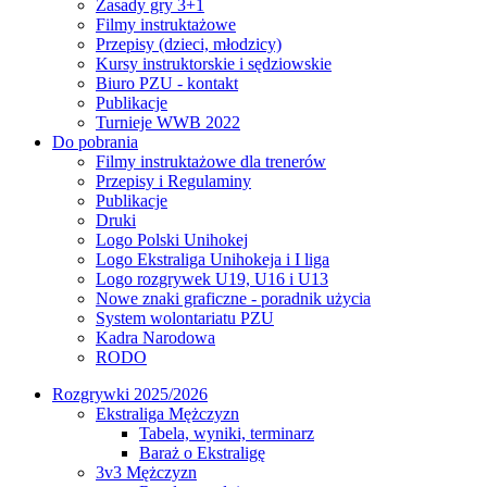
Zasady gry 3+1
Filmy instruktażowe
Przepisy (dzieci, młodzicy)
Kursy instruktorskie i sędziowskie
Biuro PZU - kontakt
Publikacje
Turnieje WWB 2022
Do pobrania
Filmy instruktażowe dla trenerów
Przepisy i Regulaminy
Publikacje
Druki
Logo Polski Unihokej
Logo Ekstraliga Unihokeja i I liga
Logo rozgrywek U19, U16 i U13
Nowe znaki graficzne - poradnik użycia
System wolontariatu PZU
Kadra Narodowa
RODO
Rozgrywki 2025/2026
Ekstraliga Mężczyzn
Tabela, wyniki, terminarz
Baraż o Ekstraligę
3v3 Mężczyzn