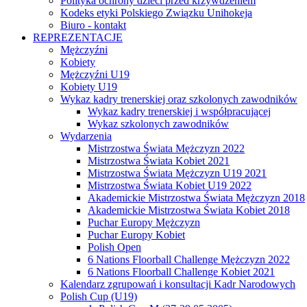
Polityka ochrony dzieci przed krzywdzeniem
Kodeks etyki Polskiego Związku Unihokeja
Biuro - kontakt
REPREZENTACJE
Mężczyźni
Kobiety
Mężczyźni U19
Kobiety U19
Wykaz kadry trenerskiej oraz szkolonych zawodników
Wykaz kadry trenerskiej i współpracującej
Wykaz szkolonych zawodników
Wydarzenia
Mistrzostwa Świata Mężczyzn 2022
Mistrzostwa Świata Kobiet 2021
Mistrzostwa Świata Mężczyzn U19 2021
Mistrzostwa Świata Kobiet U19 2022
Akademickie Mistrzostwa Świata Mężczyzn 2018
Akademickie Mistrzostwa Świata Kobiet 2018
Puchar Europy Mężczyzn
Puchar Europy Kobiet
Polish Open
6 Nations Floorball Challenge Mężczyzn 2022
6 Nations Floorball Challenge Kobiet 2021
Kalendarz zgrupowań i konsultacji Kadr Narodowych
Polish Cup (U19)