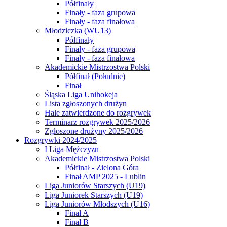
Półfinały
Finały - faza grupowa
Finały - faza finałowa
Młodziczka (WU13)
Półfinały
Finały - faza grupowa
Finały - faza finałowa
Akademickie Mistrzostwa Polski
Półfinał (Południe)
Finał
Śląska Liga Unihokeja
Lista zgłoszonych drużyn
Hale zatwierdzone do rozgrywek
Terminarz rozgrywek 2025/2026
Zgłoszone drużyny 2025/2026
Rozgrywki 2024/2025
I Liga Mężczyzn
Akademickie Mistrzostwa Polski
Półfinał - Zielona Góra
Finał AMP 2025 - Lublin
Liga Juniorów Starszych (U19)
Liga Juniorek Starszych (U19)
Liga Juniorów Młodszych (U16)
Finał A
Finał B