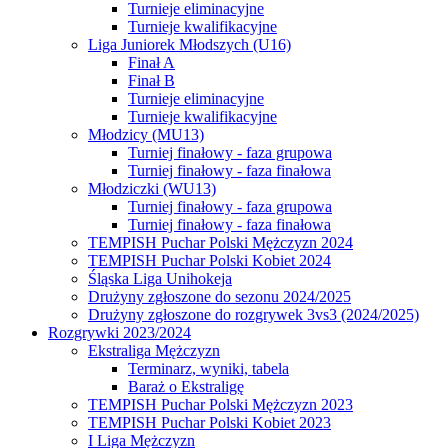
Turnieje eliminacyjne
Turnieje kwalifikacyjne
Liga Juniorek Młodszych (U16)
Finał A
Finał B
Turnieje eliminacyjne
Turnieje kwalifikacyjne
Młodzicy (MU13)
Turniej finałowy - faza grupowa
Turniej finałowy - faza finałowa
Młodziczki (WU13)
Turniej finałowy - faza grupowa
Turniej finałowy - faza finałowa
TEMPISH Puchar Polski Mężczyzn 2024
TEMPISH Puchar Polski Kobiet 2024
Śląska Liga Unihokeja
Drużyny zgłoszone do sezonu 2024/2025
Drużyny zgłoszone do rozgrywek 3vs3 (2024/2025)
Rozgrywki 2023/2024
Ekstraliga Mężczyzn
Terminarz, wyniki, tabela
Baraż o Ekstraligę
TEMPISH Puchar Polski Mężczyzn 2023
TEMPISH Puchar Polski Kobiet 2023
I Liga Mężczyzn