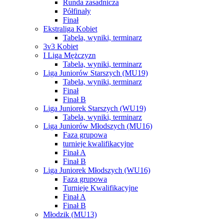
Runda zasadnicza
Półfinały
Finał
Ekstraliga Kobiet
Tabela, wyniki, terminarz
3v3 Kobiet
I Liga Mężczyzn
Tabela, wyniki, terminarz
Liga Juniorów Starszych (MU19)
Tabela, wyniki, terminarz
Finał
Finał B
Liga Juniorek Starszych (WU19)
Tabela, wyniki, terminarz
Liga Juniorów Młodszych (MU16)
Faza grupowa
turnieje kwalifikacyjne
Finał A
Finał B
Liga Juniorek Młodszych (WU16)
Faza grupowa
Turnieje Kwalifikacyjne
Finał A
Finał B
Młodzik (MU13)