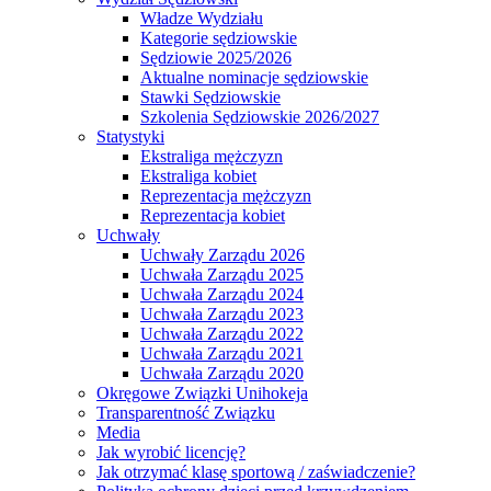
Władze Wydziału
Kategorie sędziowskie
Sędziowie 2025/2026
Aktualne nominacje sędziowskie
Stawki Sędziowskie
Szkolenia Sędziowskie 2026/2027
Statystyki
Ekstraliga mężczyzn
Ekstraliga kobiet
Reprezentacja mężczyzn
Reprezentacja kobiet
Uchwały
Uchwały Zarządu 2026
Uchwała Zarządu 2025
Uchwała Zarządu 2024
Uchwała Zarządu 2023
Uchwała Zarządu 2022
Uchwała Zarządu 2021
Uchwała Zarządu 2020
Okręgowe Związki Unihokeja
Transparentność Związku
Media
Jak wyrobić licencję?
Jak otrzymać klasę sportową / zaświadczenie?