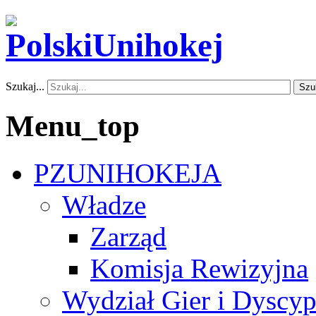
Szukaj...
Szu
Menu_top
PZUNIHOKEJA
Władze
Zarząd
Komisja Rewizyjna
Wydział Gier i Dyscyp