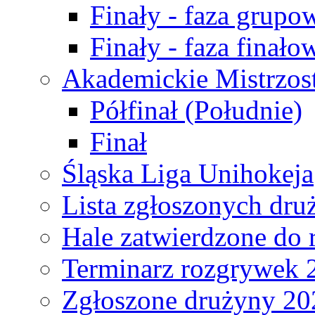
Finały - faza grupo
Finały - faza finało
Akademickie Mistrzos
Półfinał (Południe)
Finał
Śląska Liga Unihokeja
Lista zgłoszonych dru
Hale zatwierdzone do
Terminarz rozgrywek 
Zgłoszone drużyny 20