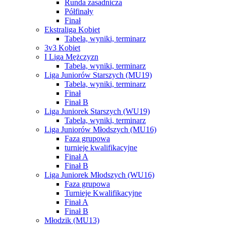
Runda zasadnicza
Półfinały
Finał
Ekstraliga Kobiet
Tabela, wyniki, terminarz
3v3 Kobiet
I Liga Mężczyzn
Tabela, wyniki, terminarz
Liga Juniorów Starszych (MU19)
Tabela, wyniki, terminarz
Finał
Finał B
Liga Juniorek Starszych (WU19)
Tabela, wyniki, terminarz
Liga Juniorów Młodszych (MU16)
Faza grupowa
turnieje kwalifikacyjne
Finał A
Finał B
Liga Juniorek Młodszych (WU16)
Faza grupowa
Turnieje Kwalifikacyjne
Finał A
Finał B
Młodzik (MU13)