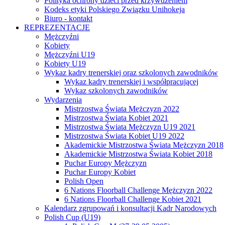
Polityka ochrony dzieci przed krzywdzeniem
Kodeks etyki Polskiego Związku Unihokeja
Biuro - kontakt
REPREZENTACJE
Mężczyźni
Kobiety
Mężczyźni U19
Kobiety U19
Wykaz kadry trenerskiej oraz szkolonych zawodników
Wykaz kadry trenerskiej i współpracującej
Wykaz szkolonych zawodników
Wydarzenia
Mistrzostwa Świata Mężczyzn 2022
Mistrzostwa Świata Kobiet 2021
Mistrzostwa Świata Mężczyzn U19 2021
Mistrzostwa Świata Kobiet U19 2022
Akademickie Mistrzostwa Świata Mężczyzn 2018
Akademickie Mistrzostwa Świata Kobiet 2018
Puchar Europy Mężczyzn
Puchar Europy Kobiet
Polish Open
6 Nations Floorball Challenge Mężczyzn 2022
6 Nations Floorball Challenge Kobiet 2021
Kalendarz zgrupowań i konsultacji Kadr Narodowych
Polish Cup (U19)