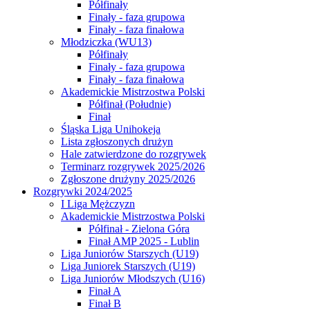
Półfinały
Finały - faza grupowa
Finały - faza finałowa
Młodziczka (WU13)
Półfinały
Finały - faza grupowa
Finały - faza finałowa
Akademickie Mistrzostwa Polski
Półfinał (Południe)
Finał
Śląska Liga Unihokeja
Lista zgłoszonych drużyn
Hale zatwierdzone do rozgrywek
Terminarz rozgrywek 2025/2026
Zgłoszone drużyny 2025/2026
Rozgrywki 2024/2025
I Liga Mężczyzn
Akademickie Mistrzostwa Polski
Półfinał - Zielona Góra
Finał AMP 2025 - Lublin
Liga Juniorów Starszych (U19)
Liga Juniorek Starszych (U19)
Liga Juniorów Młodszych (U16)
Finał A
Finał B