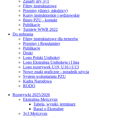
Zasady gry 3+1
Filmy instruktażowe
Przepisy (dzieci, młodzicy)
Kursy instruktorskie i sędziowskie
Biuro PZU - kontakt
Publikacje
Turnieje WWB 2022
Do pobrania
Filmy instruktażowe dla trenerów
Przepisy i Regulaminy
Publikacje
Druki
Logo Polski Unihokej
Logo Ekstraliga Unihokeja i I liga
Logo rozgrywek U19, U16 i U13
Nowe znaki graficzne - poradnik użycia
System wolontariatu PZU
Kadra Narodowa
RODO
Rozgrywki 2025/2026
Ekstraliga Mężczyzn
Tabela, wyniki, terminarz
Baraż o Ekstraligę
3v3 Mężczyzn