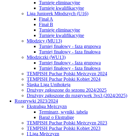
Turnieje eliminacyjne
Turnieje kwalifikacyjne
Liga Juniorek Młodszych (U16)
Finał A
Finał B
Turnieje eliminacyjne
Turnieje kwalifikacyjne
Młodzicy (MU13)
Turniej finałowy - faza grupowa
Turniej finałowy - faza finałowa
Młodziczki (WU13)
Turniej finałowy - faza grupowa
Turniej finałowy - faza finałowa
TEMPISH Puchar Polski Mężczyzn 2024
TEMPISH Puchar Polski Kobiet 2024
Śląska Liga Unihokeja
Drużyny zgłoszone do sezonu 2024/2025
Drużyny zgłoszone do rozgrywek 3vs3 (2024/2025)
Rozgrywki 2023/2024
Ekstraliga Mężczyzn
Terminarz, wyniki, tabela
Baraż o Ekstraligę
TEMPISH Puchar Polski Mężczyzn 2023
TEMPISH Puchar Polski Kobiet 2023
I Liga Mężczyzn