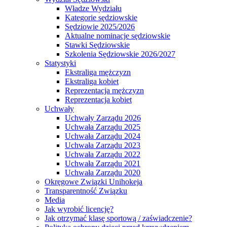
Władze Wydziału
Kategorie sędziowskie
Sędziowie 2025/2026
Aktualne nominacje sędziowskie
Stawki Sędziowskie
Szkolenia Sędziowskie 2026/2027
Statystyki
Ekstraliga mężczyzn
Ekstraliga kobiet
Reprezentacja mężczyzn
Reprezentacja kobiet
Uchwały
Uchwały Zarządu 2026
Uchwała Zarządu 2025
Uchwała Zarządu 2024
Uchwała Zarządu 2023
Uchwała Zarządu 2022
Uchwała Zarządu 2021
Uchwała Zarządu 2020
Okręgowe Związki Unihokeja
Transparentność Związku
Media
Jak wyrobić licencję?
Jak otrzymać klasę sportową / zaświadczenie?