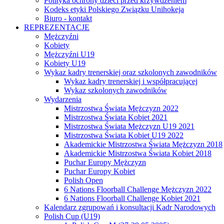
Polityka ochrony dzieci przed krzywdzeniem
Kodeks etyki Polskiego Związku Unihokeja
Biuro - kontakt
REPREZENTACJE
Mężczyźni
Kobiety
Mężczyźni U19
Kobiety U19
Wykaz kadry trenerskiej oraz szkolonych zawodników
Wykaz kadry trenerskiej i współpracującej
Wykaz szkolonych zawodników
Wydarzenia
Mistrzostwa Świata Mężczyzn 2022
Mistrzostwa Świata Kobiet 2021
Mistrzostwa Świata Mężczyzn U19 2021
Mistrzostwa Świata Kobiet U19 2022
Akademickie Mistrzostwa Świata Mężczyzn 2018
Akademickie Mistrzostwa Świata Kobiet 2018
Puchar Europy Mężczyzn
Puchar Europy Kobiet
Polish Open
6 Nations Floorball Challenge Mężczyzn 2022
6 Nations Floorball Challenge Kobiet 2021
Kalendarz zgrupowań i konsultacji Kadr Narodowych
Polish Cup (U19)