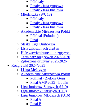
Półfinały
Finały - faza grupowa
Finały - faza finałowa
Młodziczka (WU13)
Półfinały
Finały - faza grupowa
Finały - faza finałowa
Akademickie Mistrzostwa Polski
Półfinał (Południe)
Finał
Śląska Liga Unihokeja
Lista zgłoszonych drużyn
Hale zatwierdzone do rozgrywek
Terminarz rozgrywek 2025/2026
Zgłoszone drużyny 2025/2026
Rozgrywki 2024/2025
I Liga Mężczyzn
Akademickie Mistrzostwa Polski
Półfinał - Zielona Góra
Finał AMP 2025 - Lublin
Liga Juniorów Starszych (U19)
Liga Juniorek Starszych (U19)
Liga Juniorów Młodszych (U16)
Finał A
Finał B