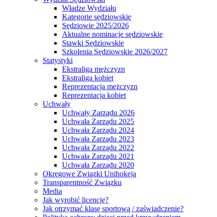
Władze Wydziału
Kategorie sędziowskie
Sędziowie 2025/2026
Aktualne nominacje sędziowskie
Stawki Sędziowskie
Szkolenia Sędziowskie 2026/2027
Statystyki
Ekstraliga mężczyzn
Ekstraliga kobiet
Reprezentacja mężczyzn
Reprezentacja kobiet
Uchwały
Uchwały Zarządu 2026
Uchwała Zarządu 2025
Uchwała Zarządu 2024
Uchwała Zarządu 2023
Uchwała Zarządu 2022
Uchwała Zarządu 2021
Uchwała Zarządu 2020
Okręgowe Związki Unihokeja
Transparentność Związku
Media
Jak wyrobić licencję?
Jak otrzymać klasę sportową / zaświadczenie?