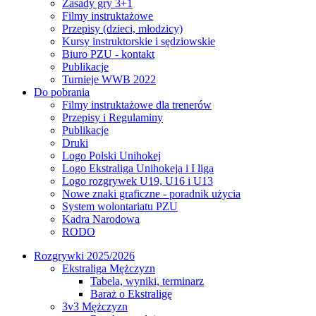
Zasady gry 3+1
Filmy instruktażowe
Przepisy (dzieci, młodzicy)
Kursy instruktorskie i sędziowskie
Biuro PZU - kontakt
Publikacje
Turnieje WWB 2022
Do pobrania
Filmy instruktażowe dla trenerów
Przepisy i Regulaminy
Publikacje
Druki
Logo Polski Unihokej
Logo Ekstraliga Unihokeja i I liga
Logo rozgrywek U19, U16 i U13
Nowe znaki graficzne - poradnik użycia
System wolontariatu PZU
Kadra Narodowa
RODO
Rozgrywki 2025/2026
Ekstraliga Mężczyzn
Tabela, wyniki, terminarz
Baraż o Ekstraligę
3v3 Mężczyzn