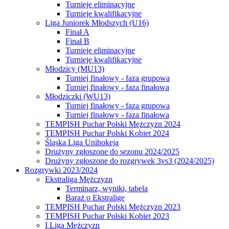
Turnieje eliminacyjne
Turnieje kwalifikacyjne
Liga Juniorek Młodszych (U16)
Finał A
Finał B
Turnieje eliminacyjne
Turnieje kwalifikacyjne
Młodzicy (MU13)
Turniej finałowy - faza grupowa
Turniej finałowy - faza finałowa
Młodziczki (WU13)
Turniej finałowy - faza grupowa
Turniej finałowy - faza finałowa
TEMPISH Puchar Polski Mężczyzn 2024
TEMPISH Puchar Polski Kobiet 2024
Śląska Liga Unihokeja
Drużyny zgłoszone do sezonu 2024/2025
Drużyny zgłoszone do rozgrywek 3vs3 (2024/2025)
Rozgrywki 2023/2024
Ekstraliga Mężczyzn
Terminarz, wyniki, tabela
Baraż o Ekstraligę
TEMPISH Puchar Polski Mężczyzn 2023
TEMPISH Puchar Polski Kobiet 2023
I Liga Mężczyzn