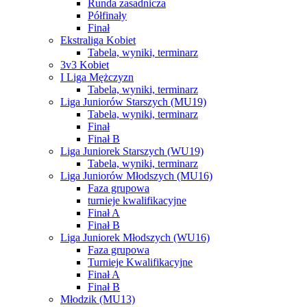
Runda zasadnicza
Półfinały
Finał
Ekstraliga Kobiet
Tabela, wyniki, terminarz
3v3 Kobiet
I Liga Mężczyzn
Tabela, wyniki, terminarz
Liga Juniorów Starszych (MU19)
Tabela, wyniki, terminarz
Finał
Finał B
Liga Juniorek Starszych (WU19)
Tabela, wyniki, terminarz
Liga Juniorów Młodszych (MU16)
Faza grupowa
turnieje kwalifikacyjne
Finał A
Finał B
Liga Juniorek Młodszych (WU16)
Faza grupowa
Turnieje Kwalifikacyjne
Finał A
Finał B
Młodzik (MU13)