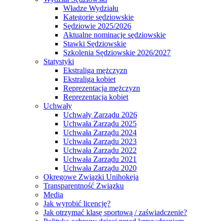
Władze Wydziału
Kategorie sędziowskie
Sędziowie 2025/2026
Aktualne nominacje sędziowskie
Stawki Sędziowskie
Szkolenia Sędziowskie 2026/2027
Statystyki
Ekstraliga mężczyzn
Ekstraliga kobiet
Reprezentacja mężczyzn
Reprezentacja kobiet
Uchwały
Uchwały Zarządu 2026
Uchwała Zarządu 2025
Uchwała Zarządu 2024
Uchwała Zarządu 2023
Uchwała Zarządu 2022
Uchwała Zarządu 2021
Uchwała Zarządu 2020
Okręgowe Związki Unihokeja
Transparentność Związku
Media
Jak wyrobić licencję?
Jak otrzymać klasę sportową / zaświadczenie?