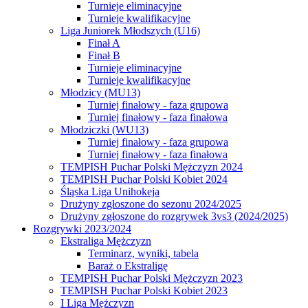
Turnieje eliminacyjne
Turnieje kwalifikacyjne
Liga Juniorek Młodszych (U16)
Finał A
Finał B
Turnieje eliminacyjne
Turnieje kwalifikacyjne
Młodzicy (MU13)
Turniej finałowy - faza grupowa
Turniej finałowy - faza finałowa
Młodziczki (WU13)
Turniej finałowy - faza grupowa
Turniej finałowy - faza finałowa
TEMPISH Puchar Polski Mężczyzn 2024
TEMPISH Puchar Polski Kobiet 2024
Śląska Liga Unihokeja
Drużyny zgłoszone do sezonu 2024/2025
Drużyny zgłoszone do rozgrywek 3vs3 (2024/2025)
Rozgrywki 2023/2024
Ekstraliga Mężczyzn
Terminarz, wyniki, tabela
Baraż o Ekstraligę
TEMPISH Puchar Polski Mężczyzn 2023
TEMPISH Puchar Polski Kobiet 2023
I Liga Mężczyzn