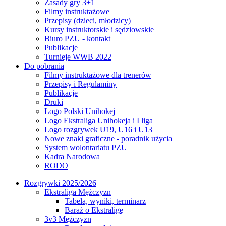
Zasady gry 3+1
Filmy instruktażowe
Przepisy (dzieci, młodzicy)
Kursy instruktorskie i sędziowskie
Biuro PZU - kontakt
Publikacje
Turnieje WWB 2022
Do pobrania
Filmy instruktażowe dla trenerów
Przepisy i Regulaminy
Publikacje
Druki
Logo Polski Unihokej
Logo Ekstraliga Unihokeja i I liga
Logo rozgrywek U19, U16 i U13
Nowe znaki graficzne - poradnik użycia
System wolontariatu PZU
Kadra Narodowa
RODO
Rozgrywki 2025/2026
Ekstraliga Mężczyzn
Tabela, wyniki, terminarz
Baraż o Ekstraligę
3v3 Mężczyzn