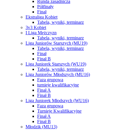
Runda zasadnicza
Półfinały
Finał
Ekstraliga Kobiet
Tabela, wyniki, terminarz
3v3 Kobiet
I Liga Mężczyzn
Tabela, wyniki, terminarz
Liga Juniorów Starszych (MU19)
Tabela, wyniki, terminarz
Finał
Finał B
Liga Juniorek Starszych (WU19)
Tabela, wyniki, terminarz
Liga Juniorów Młodszych (MU16)
Faza grupowa
turnieje kwalifikacyjne
Finał A
Finał B
Liga Juniorek Młodszych (WU16)
Faza grupowa
Turnieje Kwalifikacyjne
Finał A
Finał B
Młodzik (MU13)