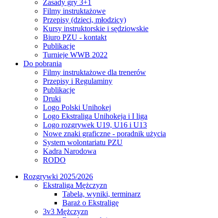
Zasady gry 3+1
Filmy instruktażowe
Przepisy (dzieci, młodzicy)
Kursy instruktorskie i sędziowskie
Biuro PZU - kontakt
Publikacje
Turnieje WWB 2022
Do pobrania
Filmy instruktażowe dla trenerów
Przepisy i Regulaminy
Publikacje
Druki
Logo Polski Unihokej
Logo Ekstraliga Unihokeja i I liga
Logo rozgrywek U19, U16 i U13
Nowe znaki graficzne - poradnik użycia
System wolontariatu PZU
Kadra Narodowa
RODO
Rozgrywki 2025/2026
Ekstraliga Mężczyzn
Tabela, wyniki, terminarz
Baraż o Ekstraligę
3v3 Mężczyzn