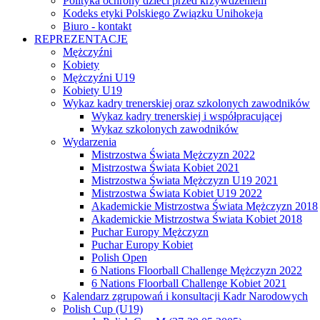
Polityka ochrony dzieci przed krzywdzeniem
Kodeks etyki Polskiego Związku Unihokeja
Biuro - kontakt
REPREZENTACJE
Mężczyźni
Kobiety
Mężczyźni U19
Kobiety U19
Wykaz kadry trenerskiej oraz szkolonych zawodników
Wykaz kadry trenerskiej i współpracującej
Wykaz szkolonych zawodników
Wydarzenia
Mistrzostwa Świata Mężczyzn 2022
Mistrzostwa Świata Kobiet 2021
Mistrzostwa Świata Mężczyzn U19 2021
Mistrzostwa Świata Kobiet U19 2022
Akademickie Mistrzostwa Świata Mężczyzn 2018
Akademickie Mistrzostwa Świata Kobiet 2018
Puchar Europy Mężczyzn
Puchar Europy Kobiet
Polish Open
6 Nations Floorball Challenge Mężczyzn 2022
6 Nations Floorball Challenge Kobiet 2021
Kalendarz zgrupowań i konsultacji Kadr Narodowych
Polish Cup (U19)