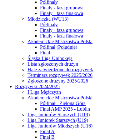
Półfinały
Finały - faza grupowa
Finały - faza finałowa
Młodziczka (WU13)
Półfinały
Finały - faza grupowa
Finały - faza finałowa
Akademickie Mistrzostwa Polski
Półfinał (Południe)
Finał
Śląska Liga Unihokeja
Lista zgłoszonych drużyn
Hale zatwierdzone do rozgrywek
Terminarz rozgrywek 2025/2026
Zgłoszone drużyny 2025/2026
Rozgrywki 2024/2025
I Liga Mężczyzn
Akademickie Mistrzostwa Polski
Półfinał - Zielona Góra
Finał AMP 2025 - Lublin
Liga Juniorów Starszych (U19)
Liga Juniorek Starszych (U19)
Liga Juniorów Młodszych (U16)
Finał A
Finał B