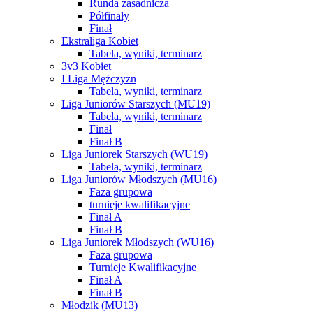
Runda zasadnicza
Półfinały
Finał
Ekstraliga Kobiet
Tabela, wyniki, terminarz
3v3 Kobiet
I Liga Mężczyzn
Tabela, wyniki, terminarz
Liga Juniorów Starszych (MU19)
Tabela, wyniki, terminarz
Finał
Finał B
Liga Juniorek Starszych (WU19)
Tabela, wyniki, terminarz
Liga Juniorów Młodszych (MU16)
Faza grupowa
turnieje kwalifikacyjne
Finał A
Finał B
Liga Juniorek Młodszych (WU16)
Faza grupowa
Turnieje Kwalifikacyjne
Finał A
Finał B
Młodzik (MU13)