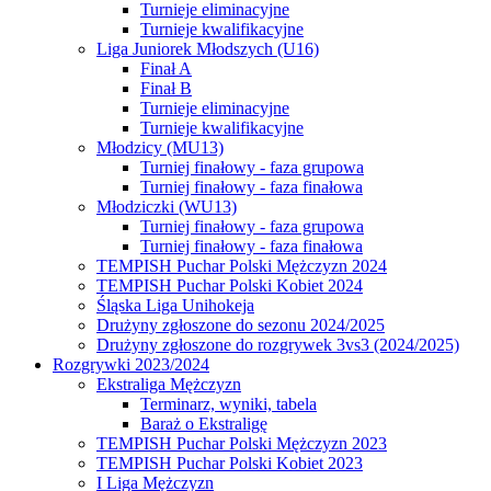
Turnieje eliminacyjne
Turnieje kwalifikacyjne
Liga Juniorek Młodszych (U16)
Finał A
Finał B
Turnieje eliminacyjne
Turnieje kwalifikacyjne
Młodzicy (MU13)
Turniej finałowy - faza grupowa
Turniej finałowy - faza finałowa
Młodziczki (WU13)
Turniej finałowy - faza grupowa
Turniej finałowy - faza finałowa
TEMPISH Puchar Polski Mężczyzn 2024
TEMPISH Puchar Polski Kobiet 2024
Śląska Liga Unihokeja
Drużyny zgłoszone do sezonu 2024/2025
Drużyny zgłoszone do rozgrywek 3vs3 (2024/2025)
Rozgrywki 2023/2024
Ekstraliga Mężczyzn
Terminarz, wyniki, tabela
Baraż o Ekstraligę
TEMPISH Puchar Polski Mężczyzn 2023
TEMPISH Puchar Polski Kobiet 2023
I Liga Mężczyzn