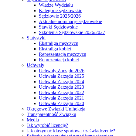
Władze Wydziału
Kategorie sędziowskie
Sędziowie 2025/2026
Aktualne nominacje sędziowskie
Stawki Sędziowskie
Szkolenia Sędziowskie 2026/2027
Statystyki
Ekstraliga mężczyzn
Ekstraliga kobiet
Reprezentacja mężczyzn
Reprezentacja kobiet
Uchwały
Uchwały Zarządu 2026
Uchwała Zarządu 2025
Uchwała Zarządu 2024
Uchwała Zarządu 2023
Uchwała Zarządu 2022
Uchwała Zarządu 2021
Uchwała Zarządu 2020
Okręgowe Związki Unihokeja
Transparentność Związku
Media
Jak wyrobić licencję?
Jak otrzymać klasę sportową / zaświadczenie?