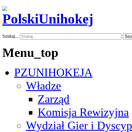
Szukaj...
Szu
Menu_top
PZUNIHOKEJA
Władze
Zarząd
Komisja Rewizyjna
Wydział Gier i Dyscyp