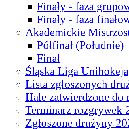
Finały - faza grupo
Finały - faza finało
Akademickie Mistrzos
Półfinał (Południe)
Finał
Śląska Liga Unihokeja
Lista zgłoszonych dru
Hale zatwierdzone do
Terminarz rozgrywek 
Zgłoszone drużyny 20