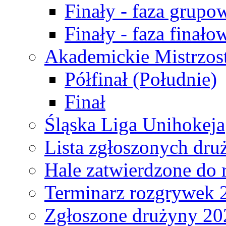
Finały - faza grupo
Finały - faza finało
Akademickie Mistrzos
Półfinał (Południe)
Finał
Śląska Liga Unihokeja
Lista zgłoszonych dru
Hale zatwierdzone do
Terminarz rozgrywek 
Zgłoszone drużyny 20