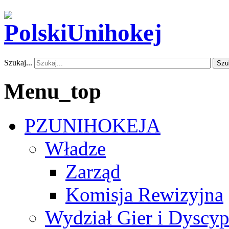
Szukaj...
Szu
Menu_top
PZUNIHOKEJA
Władze
Zarząd
Komisja Rewizyjna
Wydział Gier i Dyscyp