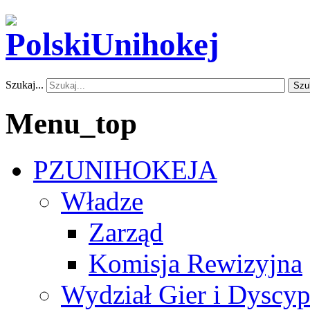
Szukaj...
Szu
Menu_top
PZUNIHOKEJA
Władze
Zarząd
Komisja Rewizyjna
Wydział Gier i Dyscyp