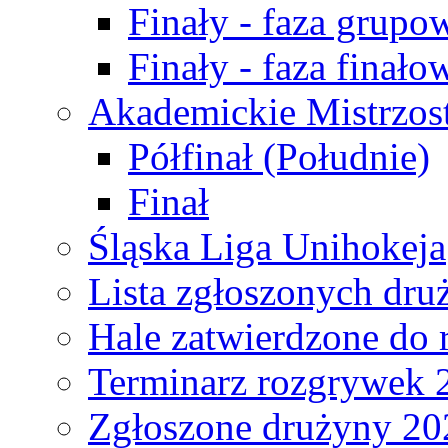
Finały - faza grupo
Finały - faza finało
Akademickie Mistrzos
Półfinał (Południe)
Finał
Śląska Liga Unihokeja
Lista zgłoszonych dru
Hale zatwierdzone do
Terminarz rozgrywek 
Zgłoszone drużyny 20