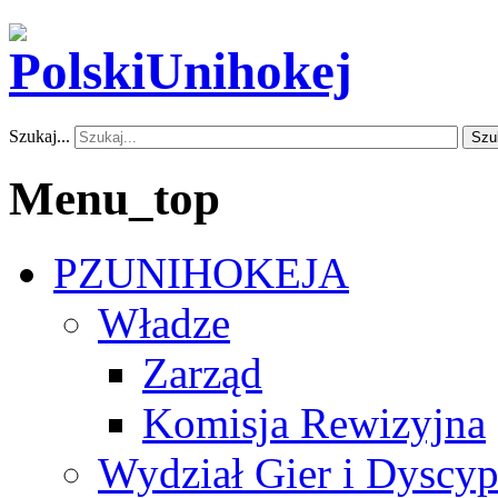
Szukaj...
Szu
Menu_top
PZUNIHOKEJA
Władze
Zarząd
Komisja Rewizyjna
Wydział Gier i Dyscyp