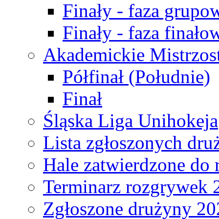
Finały - faza grupo
Finały - faza finało
Akademickie Mistrzos
Półfinał (Południe)
Finał
Śląska Liga Unihokeja
Lista zgłoszonych dru
Hale zatwierdzone do
Terminarz rozgrywek 
Zgłoszone drużyny 20