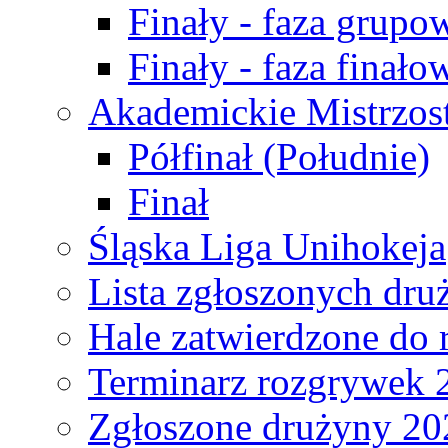
Finały - faza grupo
Finały - faza finało
Akademickie Mistrzos
Półfinał (Południe)
Finał
Śląska Liga Unihokeja
Lista zgłoszonych dru
Hale zatwierdzone do
Terminarz rozgrywek 
Zgłoszone drużyny 20