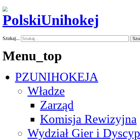
Szukaj...
Szu
Menu_top
PZUNIHOKEJA
Władze
Zarząd
Komisja Rewizyjna
Wydział Gier i Dyscyp