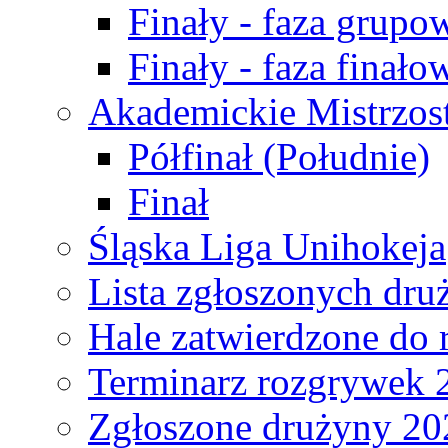
Finały - faza grupo
Finały - faza finało
Akademickie Mistrzos
Półfinał (Południe)
Finał
Śląska Liga Unihokeja
Lista zgłoszonych dru
Hale zatwierdzone do
Terminarz rozgrywek 
Zgłoszone drużyny 20