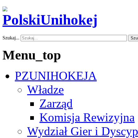
Szukaj...
Szu
Menu_top
PZUNIHOKEJA
Władze
Zarząd
Komisja Rewizyjna
Wydział Gier i Dyscyp