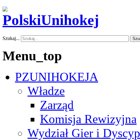
Szukaj...
Szu
Menu_top
PZUNIHOKEJA
Władze
Zarząd
Komisja Rewizyjna
Wydział Gier i Dyscyp