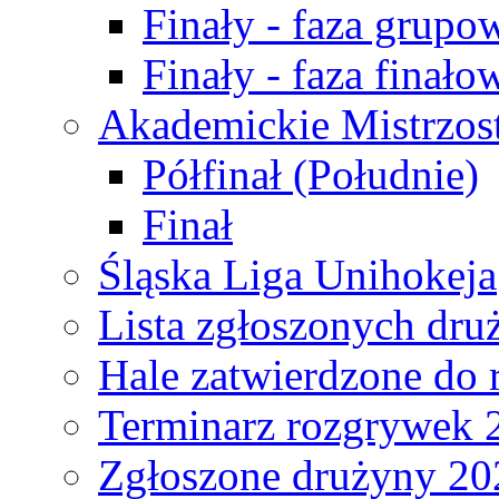
Finały - faza grupo
Finały - faza finało
Akademickie Mistrzos
Półfinał (Południe)
Finał
Śląska Liga Unihokeja
Lista zgłoszonych dru
Hale zatwierdzone do
Terminarz rozgrywek 
Zgłoszone drużyny 20