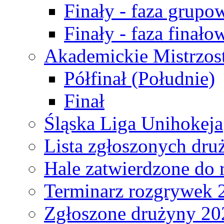
Finały - faza grupo
Finały - faza finało
Akademickie Mistrzos
Półfinał (Południe)
Finał
Śląska Liga Unihokeja
Lista zgłoszonych dru
Hale zatwierdzone do
Terminarz rozgrywek 
Zgłoszone drużyny 20