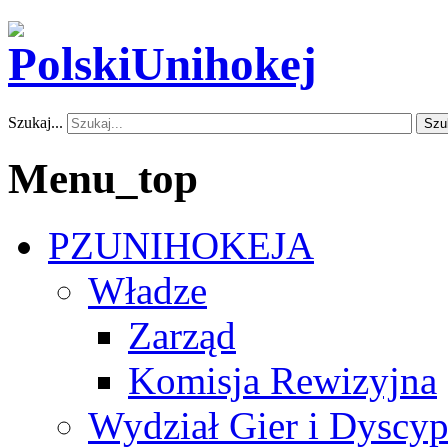
Szukaj...
Szu
Menu_top
PZUNIHOKEJA
Władze
Zarząd
Komisja Rewizyjna
Wydział Gier i Dyscyp