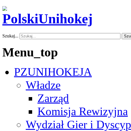
Szukaj...
Szu
Menu_top
PZUNIHOKEJA
Władze
Zarząd
Komisja Rewizyjna
Wydział Gier i Dyscyp