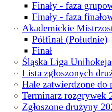
Finały - faza grupo
Finały - faza finało
Akademickie Mistrzos
Półfinał (Południe)
Finał
Śląska Liga Unihokeja
Lista zgłoszonych dru
Hale zatwierdzone do
Terminarz rozgrywek 
Zgłoszone drużyny 20