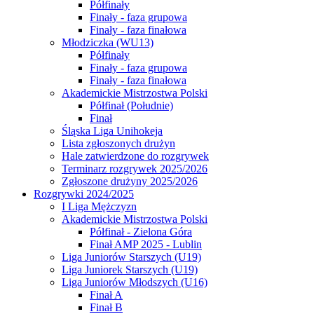
Półfinały
Finały - faza grupowa
Finały - faza finałowa
Młodziczka (WU13)
Półfinały
Finały - faza grupowa
Finały - faza finałowa
Akademickie Mistrzostwa Polski
Półfinał (Południe)
Finał
Śląska Liga Unihokeja
Lista zgłoszonych drużyn
Hale zatwierdzone do rozgrywek
Terminarz rozgrywek 2025/2026
Zgłoszone drużyny 2025/2026
Rozgrywki 2024/2025
I Liga Mężczyzn
Akademickie Mistrzostwa Polski
Półfinał - Zielona Góra
Finał AMP 2025 - Lublin
Liga Juniorów Starszych (U19)
Liga Juniorek Starszych (U19)
Liga Juniorów Młodszych (U16)
Finał A
Finał B