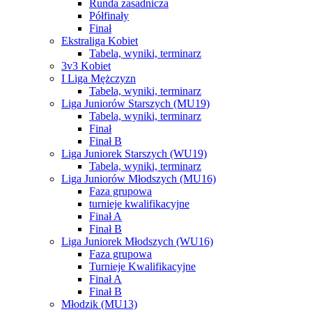
Runda zasadnicza
Półfinały
Finał
Ekstraliga Kobiet
Tabela, wyniki, terminarz
3v3 Kobiet
I Liga Mężczyzn
Tabela, wyniki, terminarz
Liga Juniorów Starszych (MU19)
Tabela, wyniki, terminarz
Finał
Finał B
Liga Juniorek Starszych (WU19)
Tabela, wyniki, terminarz
Liga Juniorów Młodszych (MU16)
Faza grupowa
turnieje kwalifikacyjne
Finał A
Finał B
Liga Juniorek Młodszych (WU16)
Faza grupowa
Turnieje Kwalifikacyjne
Finał A
Finał B
Młodzik (MU13)