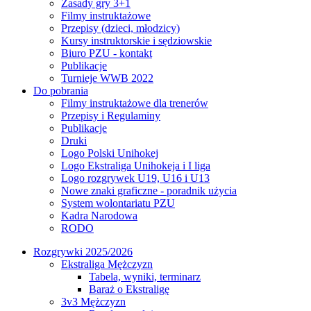
Zasady gry 3+1
Filmy instruktażowe
Przepisy (dzieci, młodzicy)
Kursy instruktorskie i sędziowskie
Biuro PZU - kontakt
Publikacje
Turnieje WWB 2022
Do pobrania
Filmy instruktażowe dla trenerów
Przepisy i Regulaminy
Publikacje
Druki
Logo Polski Unihokej
Logo Ekstraliga Unihokeja i I liga
Logo rozgrywek U19, U16 i U13
Nowe znaki graficzne - poradnik użycia
System wolontariatu PZU
Kadra Narodowa
RODO
Rozgrywki 2025/2026
Ekstraliga Mężczyzn
Tabela, wyniki, terminarz
Baraż o Ekstraligę
3v3 Mężczyzn