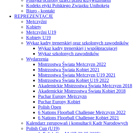
Polityka ochrony dzieci przed krzywdzeniem
Kodeks etyki Polskiego Związku Unihokeja
Biuro - kontakt
REPREZENTACJE
Mężczyźni
Kobiety
Mężczyźni U19
Kobiety U19
Wykaz kadry trenerskiej oraz szkolonych zawodników
Wykaz kadry trenerskiej i współpracującej
Wykaz szkolonych zawodników
Wydarzenia
Mistrzostwa Świata Mężczyzn 2022
Mistrzostwa Świata Kobiet 2021
Mistrzostwa Świata Mężczyzn U19 2021
Mistrzostwa Świata Kobiet U19 2022
Akademickie Mistrzostwa Świata Mężczyzn 2018
Akademickie Mistrzostwa Świata Kobiet 2018
Puchar Europy Mężczyzn
Puchar Europy Kobiet
Polish Open
6 Nations Floorball Challenge Mężczyzn 2022
6 Nations Floorball Challenge Kobiet 2021
Kalendarz zgrupowań i konsultacji Kadr Narodowych
Polish Cup (U19)