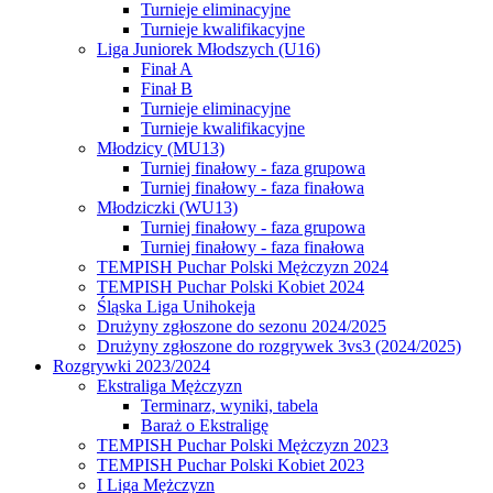
Turnieje eliminacyjne
Turnieje kwalifikacyjne
Liga Juniorek Młodszych (U16)
Finał A
Finał B
Turnieje eliminacyjne
Turnieje kwalifikacyjne
Młodzicy (MU13)
Turniej finałowy - faza grupowa
Turniej finałowy - faza finałowa
Młodziczki (WU13)
Turniej finałowy - faza grupowa
Turniej finałowy - faza finałowa
TEMPISH Puchar Polski Mężczyzn 2024
TEMPISH Puchar Polski Kobiet 2024
Śląska Liga Unihokeja
Drużyny zgłoszone do sezonu 2024/2025
Drużyny zgłoszone do rozgrywek 3vs3 (2024/2025)
Rozgrywki 2023/2024
Ekstraliga Mężczyzn
Terminarz, wyniki, tabela
Baraż o Ekstraligę
TEMPISH Puchar Polski Mężczyzn 2023
TEMPISH Puchar Polski Kobiet 2023
I Liga Mężczyzn