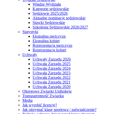
Władze Wydziału
Kategorie sędziowskie
Sędziowie 2025/2026
Aktualne nominacje sędziowskie
Stawki Sędziowskie
Szkolenia Sędziowskie 2026/2027
Statystyki
Ekstraliga mężczyzn
Ekstraliga kobiet
Reprezentacja mężczyzn
Reprezentacja kobiet
Uchwały
Uchwały Zarządu 2026
Uchwała Zarządu 2025
Uchwała Zarządu 2024
Uchwała Zarządu 2023
Uchwała Zarządu 2022
Uchwała Zarządu 2021
Uchwała Zarządu 2020
Okręgowe Związki Unihokeja
Transparentność Związku
Media
Jak wyrobić licencję?
Jak otrzymać klasę sportową / zaświadczenie?