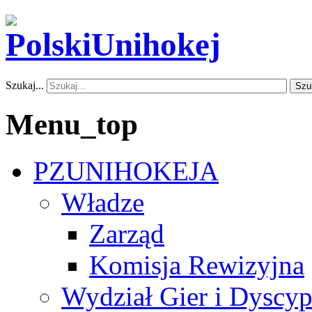
Szukaj...
Szu
Menu_top
PZUNIHOKEJA
Władze
Zarząd
Komisja Rewizyjna
Wydział Gier i Dyscyp