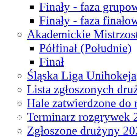
Finały - faza grupo
Finały - faza finało
Akademickie Mistrzos
Półfinał (Południe)
Finał
Śląska Liga Unihokeja
Lista zgłoszonych dru
Hale zatwierdzone do
Terminarz rozgrywek 
Zgłoszone drużyny 20