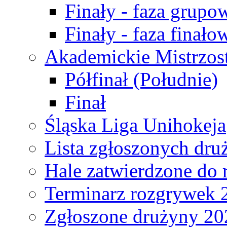
Finały - faza grupo
Finały - faza finało
Akademickie Mistrzos
Półfinał (Południe)
Finał
Śląska Liga Unihokeja
Lista zgłoszonych dru
Hale zatwierdzone do
Terminarz rozgrywek 
Zgłoszone drużyny 20