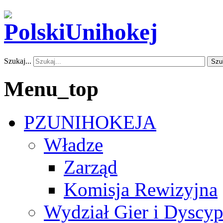
Szukaj...
Szu
Menu_top
PZUNIHOKEJA
Władze
Zarząd
Komisja Rewizyjna
Wydział Gier i Dyscyp