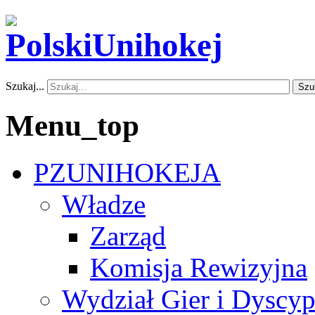
Szukaj...
Szu
Menu_top
PZUNIHOKEJA
Władze
Zarząd
Komisja Rewizyjna
Wydział Gier i Dyscyp