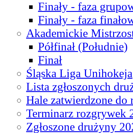
Finały - faza grupo
Finały - faza finało
Akademickie Mistrzos
Półfinał (Południe)
Finał
Śląska Liga Unihokeja
Lista zgłoszonych dru
Hale zatwierdzone do
Terminarz rozgrywek 
Zgłoszone drużyny 20