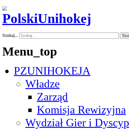
Szukaj...
Szu
Menu_top
PZUNIHOKEJA
Władze
Zarząd
Komisja Rewizyjna
Wydział Gier i Dyscyp