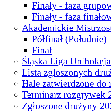
Finały - faza grupo
Finały - faza finało
Akademickie Mistrzos
Półfinał (Południe)
Finał
Śląska Liga Unihokeja
Lista zgłoszonych dru
Hale zatwierdzone do
Terminarz rozgrywek 
Zgłoszone drużyny 20