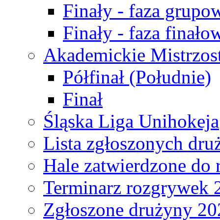
Finały - faza grupo
Finały - faza finało
Akademickie Mistrzos
Półfinał (Południe)
Finał
Śląska Liga Unihokeja
Lista zgłoszonych dru
Hale zatwierdzone do
Terminarz rozgrywek 
Zgłoszone drużyny 20