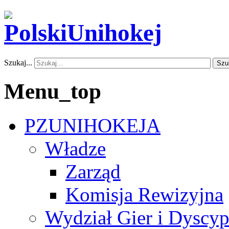
Szukaj...
Szu
Menu_top
PZUNIHOKEJA
Władze
Zarząd
Komisja Rewizyjna
Wydział Gier i Dyscyp