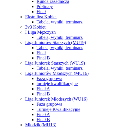
Runda zasadnicza
Półfinały
Finał
Ekstraliga Kobiet
Tabela, wyniki, terminarz
3v3 Kobiet
I Liga Mężczyzn
Tabela, wyniki, terminarz
Liga Juniorów Starszych (MU19)
Tabela, wyniki, terminarz
Finał
Finał B
Liga Juniorek Starszych (WU19)
Tabela, wyniki, terminarz
Liga Juniorów Młodszych (MU16)
Faza grupowa
turnieje kwalifikacyjne
Finał A
Finał B
Liga Juniorek Młodszych (WU16)
Faza grupowa
Turnieje Kwalifikacyjne
Finał A
Finał B
Młodzik (MU13)