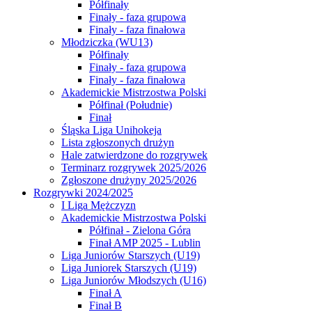
Półfinały
Finały - faza grupowa
Finały - faza finałowa
Młodziczka (WU13)
Półfinały
Finały - faza grupowa
Finały - faza finałowa
Akademickie Mistrzostwa Polski
Półfinał (Południe)
Finał
Śląska Liga Unihokeja
Lista zgłoszonych drużyn
Hale zatwierdzone do rozgrywek
Terminarz rozgrywek 2025/2026
Zgłoszone drużyny 2025/2026
Rozgrywki 2024/2025
I Liga Mężczyzn
Akademickie Mistrzostwa Polski
Półfinał - Zielona Góra
Finał AMP 2025 - Lublin
Liga Juniorów Starszych (U19)
Liga Juniorek Starszych (U19)
Liga Juniorów Młodszych (U16)
Finał A
Finał B