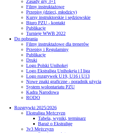
Zasady gry 3+1
Filmy instruktażowe
Przepisy (dzieci, młodzicy)
Kursy instruktorskie i sędziowskie
Biuro PZU - kontakt
Publikacje
Turnieje WWB 2022
Do pobrania
Filmy instruktażowe dla trenerów
Przepisy i Regulaminy
Publikacje
Druki
Logo Polski Unihokej
Logo Ekstraliga Unihokeja i I liga
Logo rozgrywek U19, U16 i U13
Nowe znaki graficzne - poradnik użycia
System wolontariatu PZU
Kadra Narodowa
RODO
Rozgrywki 2025/2026
Ekstraliga Mężczyzn
Tabela, wyniki, terminarz
Baraż o Ekstraligę
3v3 Mężczyzn