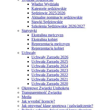
Władze Wydziału
Kategorie sędziowskie
Sędziowie 2025/2026
Aktualne nominacje sędziowskie
Stawki Sędziowskie
Szkolenia Sędziowskie 2026/2027
Statystyki
Ekstraliga mężczyzn
Ekstraliga kobiet
Reprezentacja mężczyzn
Reprezentacja kobiet
Uchwały
Uchwały Zarządu 2026
Uchwała Zarządu 2025
Uchwała Zarządu 2024
Uchwała Zarządu 2023
Uchwała Zarządu 2022
Uchwała Zarządu 2021
Uchwała Zarządu 2020
Okręgowe Związki Unihokeja
Transparentność Związku
Media
Jak wyrobić licencję?
Jak otrzymać klasę sportową / zaświadczenie?