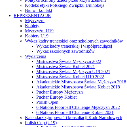
Polityka ochrony dzieci przed krzywdzeniem
Kodeks etyki Polskiego Związku Unihokeja
Biuro - kontakt
REPREZENTACJE
Mężczyźni
Kobiety
Mężczyźni U19
Kobiety U19
Wykaz kadry trenerskiej oraz szkolonych zawodników
Wykaz kadry trenerskiej i współpracującej
Wykaz szkolonych zawodników
Wydarzenia
Mistrzostwa Świata Mężczyzn 2022
Mistrzostwa Świata Kobiet 2021
Mistrzostwa Świata Mężczyzn U19 2021
Mistrzostwa Świata Kobiet U19 2022
Akademickie Mistrzostwa Świata Mężczyzn 2018
Akademickie Mistrzostwa Świata Kobiet 2018
Puchar Europy Mężczyzn
Puchar Europy Kobiet
Polish Open
6 Nations Floorball Challenge Mężczyzn 2022
6 Nations Floorball Challenge Kobiet 2021
Kalendarz zgrupowań i konsultacji Kadr Narodowych
Polish Cup (U19)