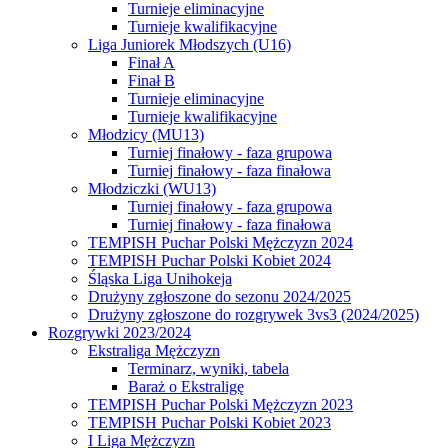
Turnieje eliminacyjne
Turnieje kwalifikacyjne
Liga Juniorek Młodszych (U16)
Finał A
Finał B
Turnieje eliminacyjne
Turnieje kwalifikacyjne
Młodzicy (MU13)
Turniej finałowy - faza grupowa
Turniej finałowy - faza finałowa
Młodziczki (WU13)
Turniej finałowy - faza grupowa
Turniej finałowy - faza finałowa
TEMPISH Puchar Polski Mężczyzn 2024
TEMPISH Puchar Polski Kobiet 2024
Śląska Liga Unihokeja
Drużyny zgłoszone do sezonu 2024/2025
Drużyny zgłoszone do rozgrywek 3vs3 (2024/2025)
Rozgrywki 2023/2024
Ekstraliga Mężczyzn
Terminarz, wyniki, tabela
Baraż o Ekstraligę
TEMPISH Puchar Polski Mężczyzn 2023
TEMPISH Puchar Polski Kobiet 2023
I Liga Mężczyzn