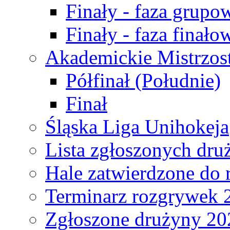
Finały - faza grupo
Finały - faza finało
Akademickie Mistrzos
Półfinał (Południe)
Finał
Śląska Liga Unihokeja
Lista zgłoszonych dru
Hale zatwierdzone do
Terminarz rozgrywek 
Zgłoszone drużyny 20