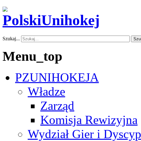
Szukaj...
Szu
Menu_top
PZUNIHOKEJA
Władze
Zarząd
Komisja Rewizyjna
Wydział Gier i Dyscyp