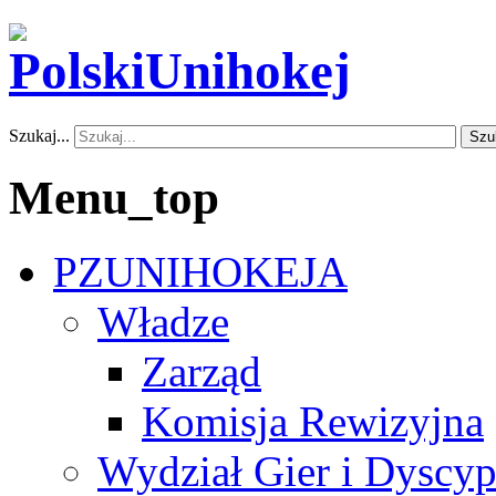
Szukaj...
Szu
Menu_top
PZUNIHOKEJA
Władze
Zarząd
Komisja Rewizyjna
Wydział Gier i Dyscyp