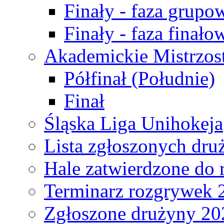
Finały - faza grupo
Finały - faza finało
Akademickie Mistrzos
Półfinał (Południe)
Finał
Śląska Liga Unihokeja
Lista zgłoszonych dru
Hale zatwierdzone do
Terminarz rozgrywek 
Zgłoszone drużyny 20