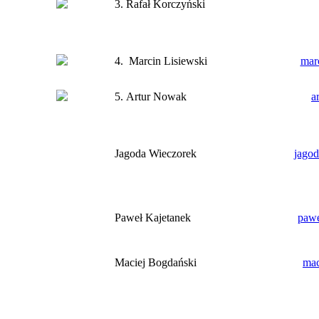
3. Rafał Korczyński
4. Marcin Lisiewski
mar
5. Artur Nowak
a
Jagoda Wieczorek
jagod
Paweł Kajetanek
pawe
Maciej Bogdański
mac