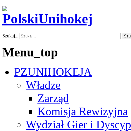
Szukaj...
Szu
Menu_top
PZUNIHOKEJA
Władze
Zarząd
Komisja Rewizyjna
Wydział Gier i Dyscyp