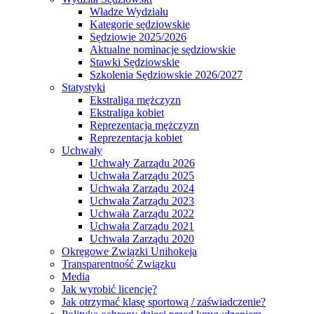
Władze Wydziału
Kategorie sędziowskie
Sędziowie 2025/2026
Aktualne nominacje sędziowskie
Stawki Sędziowskie
Szkolenia Sędziowskie 2026/2027
Statystyki
Ekstraliga mężczyzn
Ekstraliga kobiet
Reprezentacja mężczyzn
Reprezentacja kobiet
Uchwały
Uchwały Zarządu 2026
Uchwała Zarządu 2025
Uchwała Zarządu 2024
Uchwała Zarządu 2023
Uchwała Zarządu 2022
Uchwała Zarządu 2021
Uchwała Zarządu 2020
Okręgowe Związki Unihokeja
Transparentność Związku
Media
Jak wyrobić licencję?
Jak otrzymać klasę sportową / zaświadczenie?