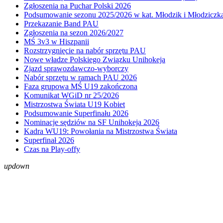
Zgłoszenia na Puchar Polski 2026
Podsumowanie sezonu 2025/2026 w kat. Młodzik i Młodziczk
Przekazanie Band PAU
Zgłoszenia na sezon 2026/2027
MŚ 3v3 w Hiszpanii
Rozstrzygnięcie na nabór sprzętu PAU
Nowe władze Polskiego Związku Unihokeja
Zjazd sprawozdawczo-wyborczy
Nabór sprzętu w ramach PAU 2026
Faza grupowa MŚ U19 zakończona
Komunikat WGiD nr 25/2026
Mistrzostwa Świata U19 Kobiet
Podsumowanie Superfinału 2026
Nominacje sędziów na SF Unihokeja 2026
Kadra WU19: Powołania na Mistrzostwa Świata
Superfinał 2026
Czas na Play-offy
up
down