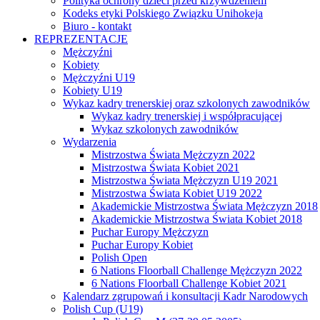
Polityka ochrony dzieci przed krzywdzeniem
Kodeks etyki Polskiego Związku Unihokeja
Biuro - kontakt
REPREZENTACJE
Mężczyźni
Kobiety
Mężczyźni U19
Kobiety U19
Wykaz kadry trenerskiej oraz szkolonych zawodników
Wykaz kadry trenerskiej i współpracującej
Wykaz szkolonych zawodników
Wydarzenia
Mistrzostwa Świata Mężczyzn 2022
Mistrzostwa Świata Kobiet 2021
Mistrzostwa Świata Mężczyzn U19 2021
Mistrzostwa Świata Kobiet U19 2022
Akademickie Mistrzostwa Świata Mężczyzn 2018
Akademickie Mistrzostwa Świata Kobiet 2018
Puchar Europy Mężczyzn
Puchar Europy Kobiet
Polish Open
6 Nations Floorball Challenge Mężczyzn 2022
6 Nations Floorball Challenge Kobiet 2021
Kalendarz zgrupowań i konsultacji Kadr Narodowych
Polish Cup (U19)