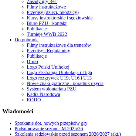
Zasady gry 3+1
Filmy instruktażowe
Przepisy (dzieci, młodzicy)
Kursy instruktorskie i sędziowskie
Biuro PZU - kontakt
Publikacje
Turnieje WWB 2022
Do pobrania
Filmy instruktażowe dla trenerów
Przepisy i Regulaminy
Publikacje
Druki
Logo Polski Unihokej
Logo Ekstraliga Unihokeja i I liga
Logo rozgrywek U19, U16 i U13
Nowe znaki graficzne - poradnik użycia
System wolontariatu PZU
Kadra Narodowa
RODO
Wiadomości
Spotkanie dot. nowych przepisów gry
Podsumowanie sezonu JM 2025/26
Szkolenia sędziowskie przed sezonem 2026/2027 (akt.)