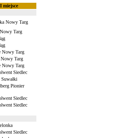
II miejsce
ka Nowy Targ
 Nowy Targ
ląg
ląg
e Nowy Targ
 Nowy Targ
e Nowy Targ
went Siedlec
 Suwałki
erg Pionier
went Siedlec
went Siedlec
lonka
went Siedlec