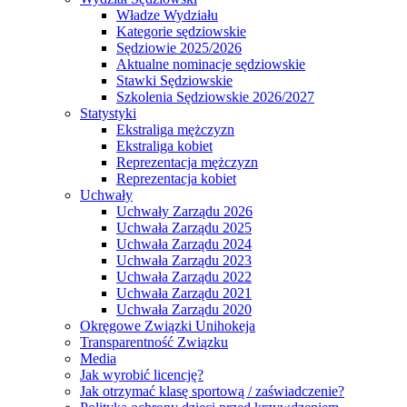
Władze Wydziału
Kategorie sędziowskie
Sędziowie 2025/2026
Aktualne nominacje sędziowskie
Stawki Sędziowskie
Szkolenia Sędziowskie 2026/2027
Statystyki
Ekstraliga mężczyzn
Ekstraliga kobiet
Reprezentacja mężczyzn
Reprezentacja kobiet
Uchwały
Uchwały Zarządu 2026
Uchwała Zarządu 2025
Uchwała Zarządu 2024
Uchwała Zarządu 2023
Uchwała Zarządu 2022
Uchwała Zarządu 2021
Uchwała Zarządu 2020
Okręgowe Związki Unihokeja
Transparentność Związku
Media
Jak wyrobić licencję?
Jak otrzymać klasę sportową / zaświadczenie?