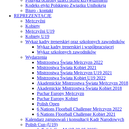
Polityka ochrony dzieci przed krzywdzeniem
Kodeks etyki Polskiego Związku Unihokeja
Biuro - kontakt
REPREZENTACJE
Mężczyźni
Kobiety
Mężczyźni U19
Kobiety U19
Wykaz kadry trenerskiej oraz szkolonych zawodników
Wykaz kadry trenerskiej i współpracującej
Wykaz szkolonych zawodników
Wydarzenia
Mistrzostwa Świata Mężczyzn 2022
Mistrzostwa Świata Kobiet 2021
Mistrzostwa Świata Mężczyzn U19 2021
Mistrzostwa Świata Kobiet U19 2022
Akademickie Mistrzostwa Świata Mężczyzn 2018
Akademickie Mistrzostwa Świata Kobiet 2018
Puchar Europy Mężczyzn
Puchar Europy Kobiet
Polish Open
6 Nations Floorball Challenge Mężczyzn 2022
6 Nations Floorball Challenge Kobiet 2021
Kalendarz zgrupowań i konsultacji Kadr Narodowych
Polish Cup (U19)