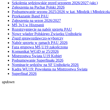
Szkolenia sędziowskie przed sezonem 2026/2027 (akt.)
Zgłoszenia na Puchar Polski 2026
Podsumowanie sezonu 2025/2026 w kat. Młodzik i Młodziczk
Przekazanie Band PAU
Zgłoszenia na sezon 2026/2027
MŚ 3v3 w Hiszpanii
Rozstrzygnięcie na nabór sprzętu PAU
Nowe władze Polskiego Związku Unihokeja
Zjazd sprawozdawczo-wyborczy
Nabór sprzętu w ramach PAU 2026
Faza grupowa MŚ U19 zakończona
Komunikat WGiD nr 25/2026
Mistrzostwa Świata U19 Kobiet
Podsumowanie Superfinału 2026
Nominacje sędziów na SF Unihokeja 2026
Kadra WU19: Powołania na Mistrzostwa Świata
Superfinał 2026
up
down