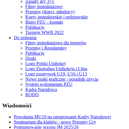
Zasady gry 3+1
Filmy instruktażowe
Przepisy (dzieci, młodzicy)
Kursy instruktorskie i sędziowskie
Biuro PZU - kontakt
Publikacje
Turnieje WWB 2022
Do pobrania
Filmy instruktażowe dla trenerów
Przepisy i Regulaminy
Publikacje
Druki
Logo Polski Unihokej
Logo Ekstraliga Unihokeja i I liga
Logo rozgrywek U19, U16 i U13
Nowe znaki graficzne - poradnik użycia
System wolontariatu PZU
Kadra Narodowa
RODO
Wiadomości
Powołania MU19 na zgrupowanie Kadry Narodowej
Seminarium dla klubów - nowe Przepisy Gry
Podsumowanie sezonu JM 2025/26