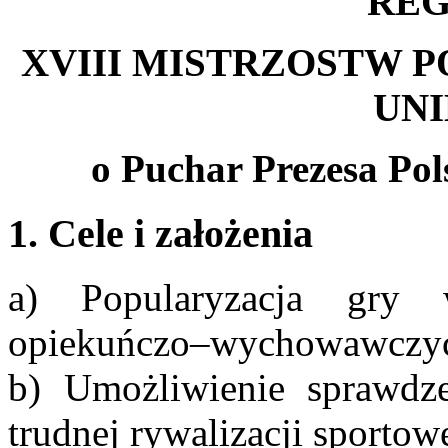
RE
XVIII MISTRZOSTW 
UN
o Puchar Prezesa Po
1. Cele i założenia
a) Popularyzacja gry
opiekuńczo–wychowawczy
b) Umożliwienie sprawdz
trudnej rywalizacji sportow