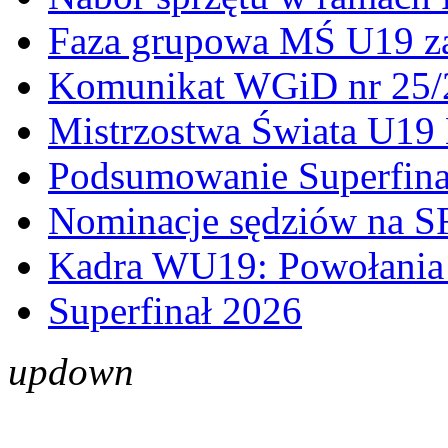
Faza grupowa MŚ U19 z
Komunikat WGiD nr 25/
Mistrzostwa Świata U19 
Podsumowanie Superfina
Nominacje sędziów na S
Kadra WU19: Powołania 
Superfinał 2026
up
down