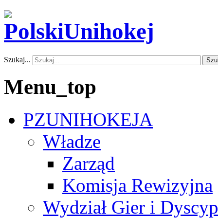
Szukaj...
Szu
Menu_top
PZUNIHOKEJA
Władze
Zarząd
Komisja Rewizyjna
Wydział Gier i Dyscyp