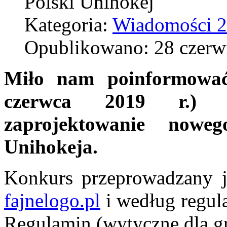
Polski Unihokej
Kategoria:
Wiadomości 
Opublikowano: 28 czerw
Miło nam poinformować
czerwca 2019 r.) 
zaprojektowanie nowe
Unihokeja.
Konkurs przeprowadzany j
fajnelogo.pl
i według regul
Regulamin (wytyczne dla g