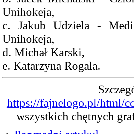
Unihokeja,
c. Jakub Udziela - Med
Unihokeja,
d. Michał Karski,
e. Katarzyna Rogala.
Szczegó
https://fajnelogo.pl/html/
wszystkich chętnych gra