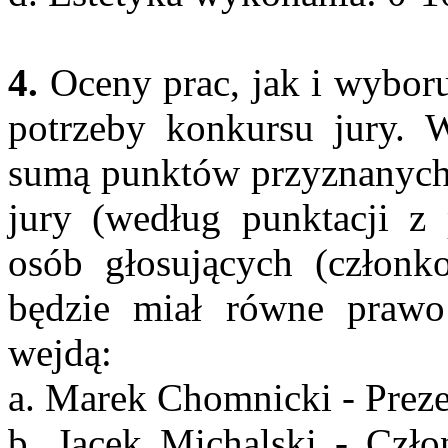
4.
Oceny prac, jak i wybor
potrzeby konkursu jury. 
sumą punktów przyznanych
jury (według punktacji z 
osób głosujących (członk
będzie miał równe prawo
wejdą:
a. Marek Chomnicki - Prez
b. Jacek Michalski - Czł