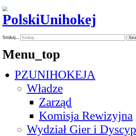
Szukaj...
Szu
Menu_top
PZUNIHOKEJA
Władze
Zarząd
Komisja Rewizyjna
Wydział Gier i Dyscyp