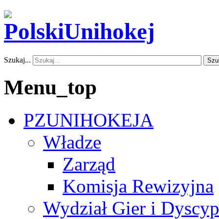
Szukaj...
Szu
Menu_top
PZUNIHOKEJA
Władze
Zarząd
Komisja Rewizyjna
Wydział Gier i Dyscyp