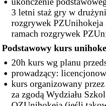
ukończenie podstawoweg
3 letni staż gry w drużyn
rozgrywek PZUnihokeja l
ramach rozgrywek PZUnih
Podstawowy kurs unihoke
20h kurs wg planu przed
prowadzący: licencjonowa
kurs organizowany przez
za zgodą Wydziału Szkol
OZUnihokeja (jeśli takow