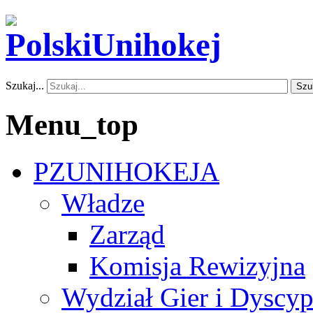
Szukaj...
Szu
Menu_top
PZUNIHOKEJA
Władze
Zarząd
Komisja Rewizyjna
Wydział Gier i Dyscyp