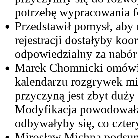
potrzebę wypracowania f
Przedstawił pomysł, aby 
rejestracji dostałyby koo
odpowiedzialny za nabór 
Marek Chomnicki omówił
kalendarzu rozgrywek m
przyczyną jest zbyt duży
Modyfikacja powodowała
odbywałyby się, co czter
Mirosław Michna podsum