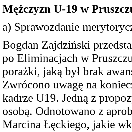
Mężczyzn U-19 w Pruszc
a) Sprawozdanie merytoryc
Bogdan Zajdziński przedst
po Eliminacjach w Pruszc
porażki, jaką był brak awa
Zwrócono uwagę na koniec
kadrze U19. Jedną z propozy
osobą. Odnotowano z aprob
Marcina Łęckiego, jakie w