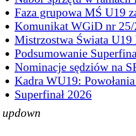
Faza grupowa MŚ U19 z
Komunikat WGiD nr 25/
Mistrzostwa Świata U19 
Podsumowanie Superfina
Nominacje sędziów na S
Kadra WU19: Powołania 
Superfinał 2026
up
down