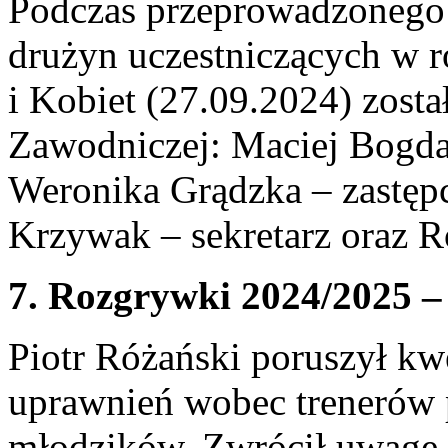
Podczas przeprowadzonego 
drużyn uczestniczących w 
i Kobiet (27.09.2024) zost
Zawodniczej: Maciej Bogda
Weronika Grądzka – zastęp
Krzywak – sekretarz oraz R
7. Rozgrywki 2024/2025 –
Piotr Różański poruszył k
uprawnień wobec trenerów 
młodzików. Zwrócił uwagę n