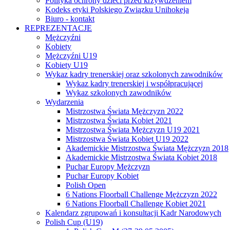
Polityka ochrony dzieci przed krzywdzeniem
Kodeks etyki Polskiego Związku Unihokeja
Biuro - kontakt
REPREZENTACJE
Mężczyźni
Kobiety
Mężczyźni U19
Kobiety U19
Wykaz kadry trenerskiej oraz szkolonych zawodników
Wykaz kadry trenerskiej i współpracującej
Wykaz szkolonych zawodników
Wydarzenia
Mistrzostwa Świata Mężczyzn 2022
Mistrzostwa Świata Kobiet 2021
Mistrzostwa Świata Mężczyzn U19 2021
Mistrzostwa Świata Kobiet U19 2022
Akademickie Mistrzostwa Świata Mężczyzn 2018
Akademickie Mistrzostwa Świata Kobiet 2018
Puchar Europy Mężczyzn
Puchar Europy Kobiet
Polish Open
6 Nations Floorball Challenge Mężczyzn 2022
6 Nations Floorball Challenge Kobiet 2021
Kalendarz zgrupowań i konsultacji Kadr Narodowych
Polish Cup (U19)