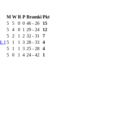
M
W
R
P
Bramki
Pkt
5
5
0
0
46 - 26
15
5
4
0
1
29 - 24
12
5
2
1
2
32 - 31
7
Ł I
5
1
1
3
28 - 33
4
5
1
1
3
25 - 28
4
5
0
1
4
24 - 42
1