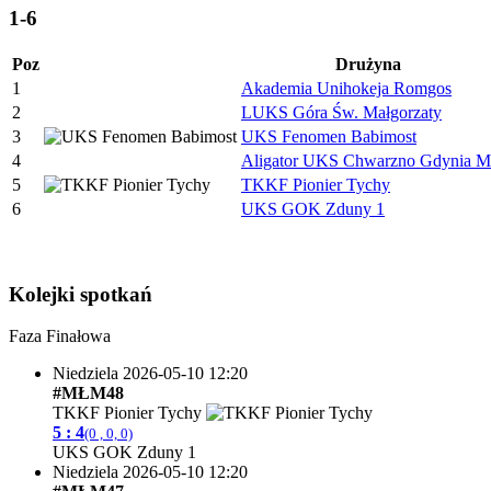
1-6
Poz
Drużyna
1
Akademia Unihokeja Romgos
2
LUKS Góra Św. Małgorzaty
3
UKS Fenomen Babimost
4
Aligator UKS Chwarzno Gdynia M
5
TKKF Pionier Tychy
6
UKS GOK Zduny 1
Kolejki spotkań
Faza Finałowa
Niedziela 2026-05-10
12:20
#MŁM48
TKKF Pionier Tychy
5 : 4
(0 , 0, 0)
UKS GOK Zduny 1
Niedziela 2026-05-10
12:20