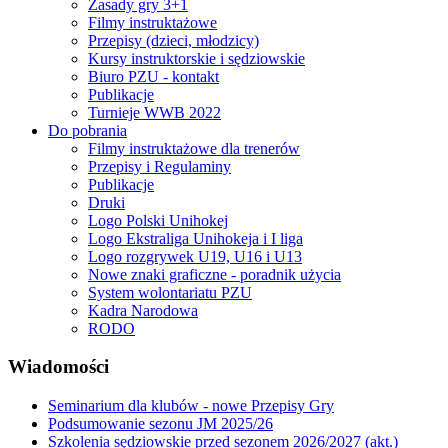
Zasady gry 3+1
Filmy instruktażowe
Przepisy (dzieci, młodzicy)
Kursy instruktorskie i sędziowskie
Biuro PZU - kontakt
Publikacje
Turnieje WWB 2022
Do pobrania
Filmy instruktażowe dla trenerów
Przepisy i Regulaminy
Publikacje
Druki
Logo Polski Unihokej
Logo Ekstraliga Unihokeja i I liga
Logo rozgrywek U19, U16 i U13
Nowe znaki graficzne - poradnik użycia
System wolontariatu PZU
Kadra Narodowa
RODO
Wiadomości
Seminarium dla klubów - nowe Przepisy Gry
Podsumowanie sezonu JM 2025/26
Szkolenia sędziowskie przed sezonem 2026/2027 (akt.)