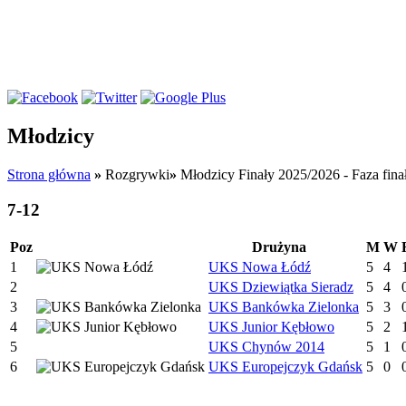
Młodzicy
Strona główna
»
Rozgrywki
»
Młodzicy Finały 2025/2026 - Faza fin
7-12
Poz
Drużyna
M
W
1
UKS Nowa Łódź
5
4
2
UKS Dziewiątka Sieradz
5
4
3
UKS Bankówka Zielonka
5
3
4
UKS Junior Kębłowo
5
2
5
UKS Chynów 2014
5
1
6
UKS Europejczyk Gdańsk
5
0