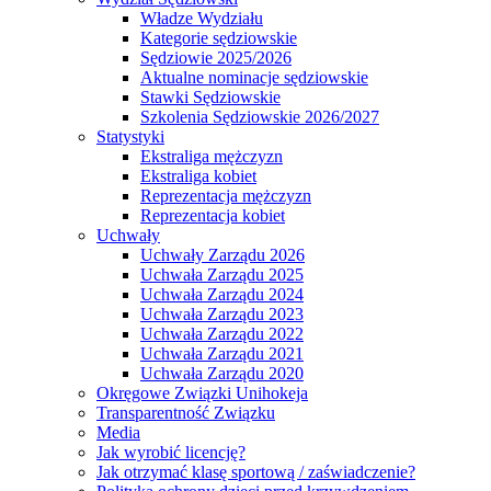
Władze Wydziału
Kategorie sędziowskie
Sędziowie 2025/2026
Aktualne nominacje sędziowskie
Stawki Sędziowskie
Szkolenia Sędziowskie 2026/2027
Statystyki
Ekstraliga mężczyzn
Ekstraliga kobiet
Reprezentacja mężczyzn
Reprezentacja kobiet
Uchwały
Uchwały Zarządu 2026
Uchwała Zarządu 2025
Uchwała Zarządu 2024
Uchwała Zarządu 2023
Uchwała Zarządu 2022
Uchwała Zarządu 2021
Uchwała Zarządu 2020
Okręgowe Związki Unihokeja
Transparentność Związku
Media
Jak wyrobić licencję?
Jak otrzymać klasę sportową / zaświadczenie?