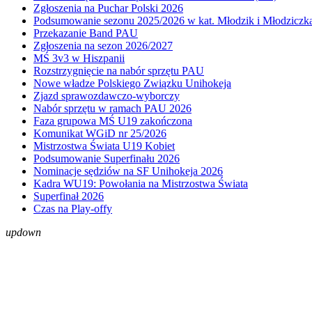
Zgłoszenia na Puchar Polski 2026
Podsumowanie sezonu 2025/2026 w kat. Młodzik i Młodziczk
Przekazanie Band PAU
Zgłoszenia na sezon 2026/2027
MŚ 3v3 w Hiszpanii
Rozstrzygnięcie na nabór sprzętu PAU
Nowe władze Polskiego Związku Unihokeja
Zjazd sprawozdawczo-wyborczy
Nabór sprzętu w ramach PAU 2026
Faza grupowa MŚ U19 zakończona
Komunikat WGiD nr 25/2026
Mistrzostwa Świata U19 Kobiet
Podsumowanie Superfinału 2026
Nominacje sędziów na SF Unihokeja 2026
Kadra WU19: Powołania na Mistrzostwa Świata
Superfinał 2026
Czas na Play-offy
up
down