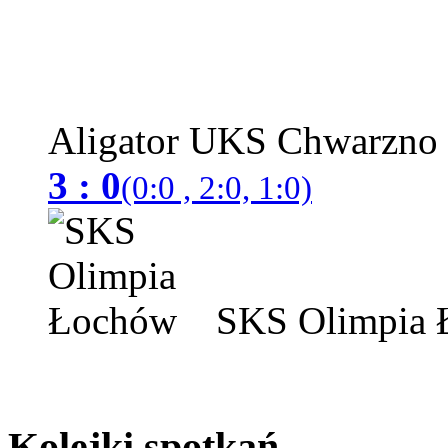
Aligator UKS Chwarzno
3 : 0
(0:0 , 2:0, 1:0)
SKS Olimpia 
Kolejki spotkań