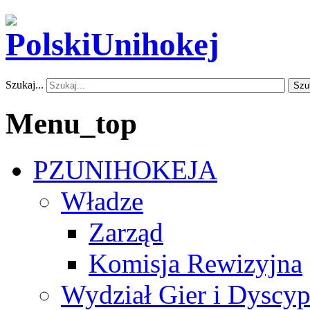
Szukaj...
Szu
Menu_top
PZUNIHOKEJA
Władze
Zarząd
Komisja Rewizyjna
Wydział Gier i Dyscyp