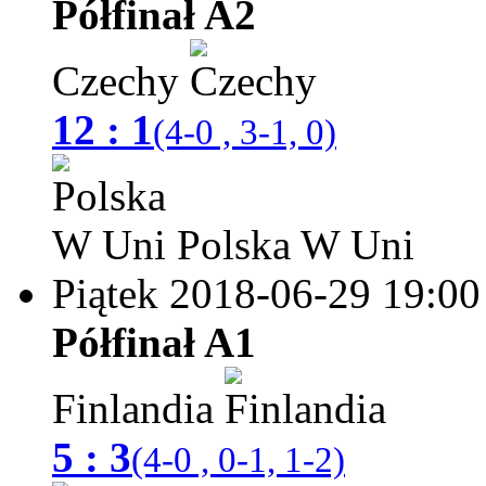
Półfinał A2
Czechy
12 : 1
(4-0 , 3-1, 0)
Polska W Uni
Piątek 2018-06-29
19:00
Półfinał A1
Finlandia
5 : 3
(4-0 , 0-1, 1-2)