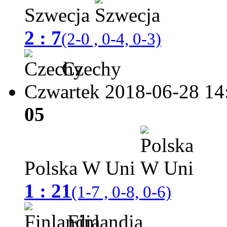
Szwecja
2 : 7
(2-0 , 0-4, 0-3)
Czechy
Czwartek 2018-06-28
14
05
Polska W Uni
1 : 21
(1-7 , 0-8, 0-6)
Finlandia