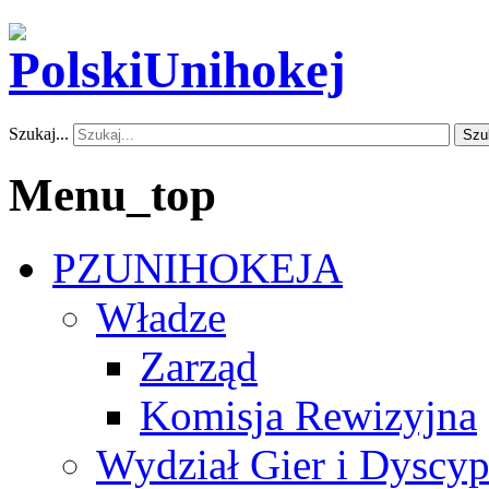
Szukaj...
Szu
Menu_top
PZUNIHOKEJA
Władze
Zarząd
Komisja Rewizyjna
Wydział Gier i Dyscyp