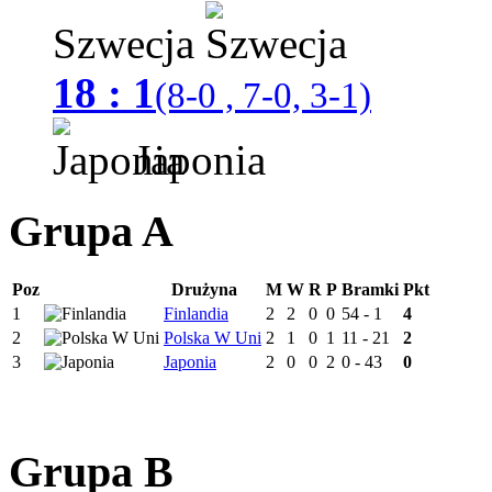
Szwecja
18 : 1
(8-0 , 7-0, 3-1)
Japonia
Grupa A
Poz
Drużyna
M
W
R
P
Bramki
Pkt
1
Finlandia
2
2
0
0
54 - 1
4
2
Polska W Uni
2
1
0
1
11 - 21
2
3
Japonia
2
0
0
2
0 - 43
0
Grupa B