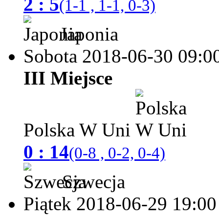
2 : 5
(1-1 , 1-1, 0-3)
Japonia
Sobota 2018-06-30
09:0
III Miejsce
Polska W Uni
0 : 14
(0-8 , 0-2, 0-4)
Szwecja
Piątek 2018-06-29
19:00