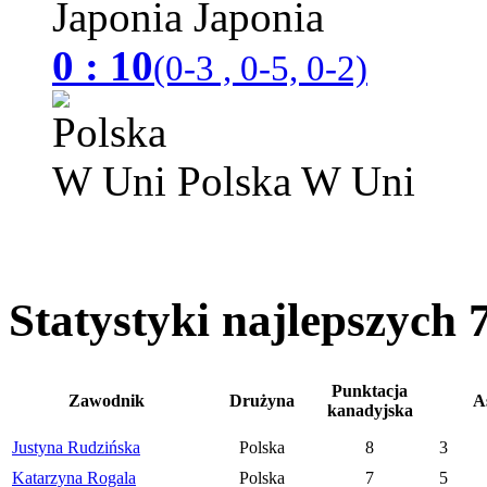
Japonia
0 : 10
(0-3 , 0-5, 0-2)
Polska W Uni
Statystyki najlepszych
Punktacja
Zawodnik
Drużyna
A
kanadyjska
Justyna Rudzińska
Polska
8
3
Katarzyna Rogala
Polska
7
5