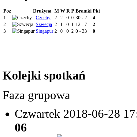
Poz
Drużyna
M
W
R
P
Bramki
Pkt
1
Czechy
2
2
0
0
30 - 2
4
2
Szwecja
2
1
0
1
12 - 7
2
3
Singapur
2
0
0
2
0 - 33
0
Kolejki spotkań
Faza grupowa
Czwartek 2018-06-28
17
06