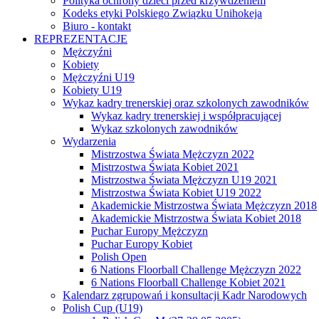
Polityka ochrony dzieci przed krzywdzeniem
Kodeks etyki Polskiego Związku Unihokeja
Biuro - kontakt
REPREZENTACJE
Mężczyźni
Kobiety
Mężczyźni U19
Kobiety U19
Wykaz kadry trenerskiej oraz szkolonych zawodników
Wykaz kadry trenerskiej i współpracującej
Wykaz szkolonych zawodników
Wydarzenia
Mistrzostwa Świata Mężczyzn 2022
Mistrzostwa Świata Kobiet 2021
Mistrzostwa Świata Mężczyzn U19 2021
Mistrzostwa Świata Kobiet U19 2022
Akademickie Mistrzostwa Świata Mężczyzn 2018
Akademickie Mistrzostwa Świata Kobiet 2018
Puchar Europy Mężczyzn
Puchar Europy Kobiet
Polish Open
6 Nations Floorball Challenge Mężczyzn 2022
6 Nations Floorball Challenge Kobiet 2021
Kalendarz zgrupowań i konsultacji Kadr Narodowych
Polish Cup (U19)