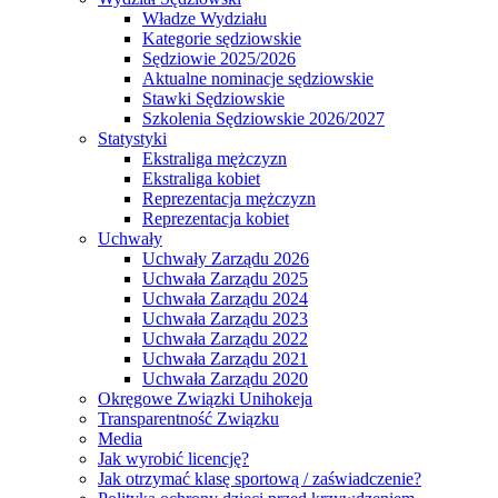
Władze Wydziału
Kategorie sędziowskie
Sędziowie 2025/2026
Aktualne nominacje sędziowskie
Stawki Sędziowskie
Szkolenia Sędziowskie 2026/2027
Statystyki
Ekstraliga mężczyzn
Ekstraliga kobiet
Reprezentacja mężczyzn
Reprezentacja kobiet
Uchwały
Uchwały Zarządu 2026
Uchwała Zarządu 2025
Uchwała Zarządu 2024
Uchwała Zarządu 2023
Uchwała Zarządu 2022
Uchwała Zarządu 2021
Uchwała Zarządu 2020
Okręgowe Związki Unihokeja
Transparentność Związku
Media
Jak wyrobić licencję?
Jak otrzymać klasę sportową / zaświadczenie?