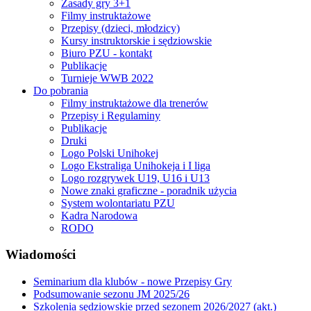
Zasady gry 3+1
Filmy instruktażowe
Przepisy (dzieci, młodzicy)
Kursy instruktorskie i sędziowskie
Biuro PZU - kontakt
Publikacje
Turnieje WWB 2022
Do pobrania
Filmy instruktażowe dla trenerów
Przepisy i Regulaminy
Publikacje
Druki
Logo Polski Unihokej
Logo Ekstraliga Unihokeja i I liga
Logo rozgrywek U19, U16 i U13
Nowe znaki graficzne - poradnik użycia
System wolontariatu PZU
Kadra Narodowa
RODO
Wiadomości
Seminarium dla klubów - nowe Przepisy Gry
Podsumowanie sezonu JM 2025/26
Szkolenia sędziowskie przed sezonem 2026/2027 (akt.)