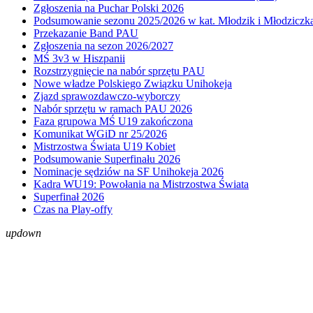
Zgłoszenia na Puchar Polski 2026
Podsumowanie sezonu 2025/2026 w kat. Młodzik i Młodziczk
Przekazanie Band PAU
Zgłoszenia na sezon 2026/2027
MŚ 3v3 w Hiszpanii
Rozstrzygnięcie na nabór sprzętu PAU
Nowe władze Polskiego Związku Unihokeja
Zjazd sprawozdawczo-wyborczy
Nabór sprzętu w ramach PAU 2026
Faza grupowa MŚ U19 zakończona
Komunikat WGiD nr 25/2026
Mistrzostwa Świata U19 Kobiet
Podsumowanie Superfinału 2026
Nominacje sędziów na SF Unihokeja 2026
Kadra WU19: Powołania na Mistrzostwa Świata
Superfinał 2026
Czas na Play-offy
up
down