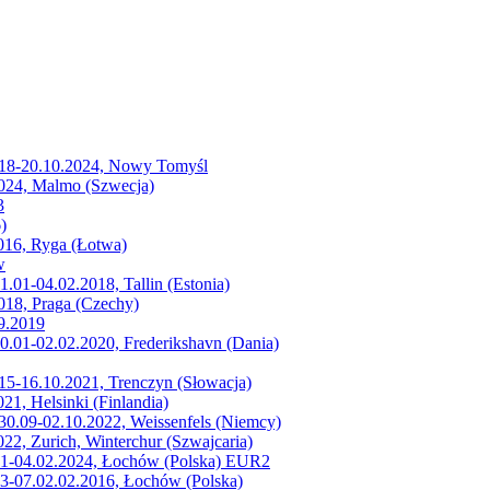
, 18-20.10.2024, Nowy Tomyśl
2024, Malmo (Szwecja)
3
)
016, Ryga (Łotwa)
w
.01-04.02.2018, Tallin (Estonia)
018, Praga (Czechy)
9.2019
0.01-02.02.2020, Frederikshavn (Dania)
 15-16.10.2021, Trenczyn (Słowacja)
21, Helsinki (Finlandia)
 30.09-02.10.2022, Weissenfels (Niemcy)
22, Zurich, Winterchur (Szwajcaria)
 01-04.02.2024, Łochów (Polska) EUR2
03-07.02.02.2016, Łochów (Polska)