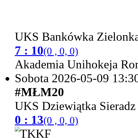
UKS Bankówka Zielonk
7 : 10
(0 , 0, 0)
Akademia Unihokeja Ro
Sobota 2026-05-09
13:3
#MŁM20
UKS Dziewiątka Sieradz
0 : 13
(0 , 0, 0)