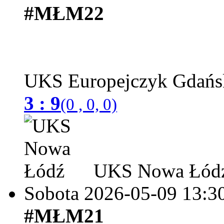
#MŁM22
UKS Europejczyk Gdań
3 : 9
(0 , 0, 0)
UKS Nowa Łód
Sobota 2026-05-09
13:3
#MŁM21