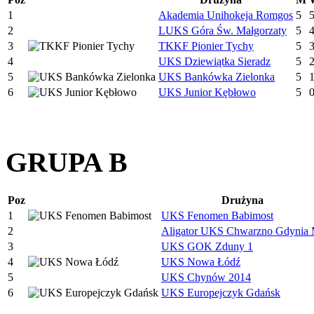
1
Akademia Unihokeja Romgos
5
2
LUKS Góra Św. Małgorzaty
5
3
TKKF Pionier Tychy
5
4
UKS Dziewiątka Sieradz
5
5
UKS Bankówka Zielonka
5
6
UKS Junior Kębłowo
5
GRUPA B
Poz
Drużyna
1
UKS Fenomen Babimost
2
Aligator UKS Chwarzno Gdynia 
3
UKS GOK Zduny 1
4
UKS Nowa Łódź
5
UKS Chynów 2014
6
UKS Europejczyk Gdańsk