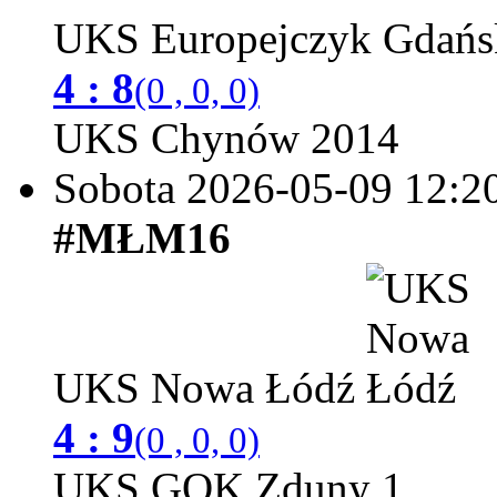
UKS Europejczyk Gdań
4 : 8
(0 , 0, 0)
UKS Chynów 2014
Sobota 2026-05-09
12:2
#MŁM16
UKS Nowa Łódź
4 : 9
(0 , 0, 0)
UKS GOK Zduny 1