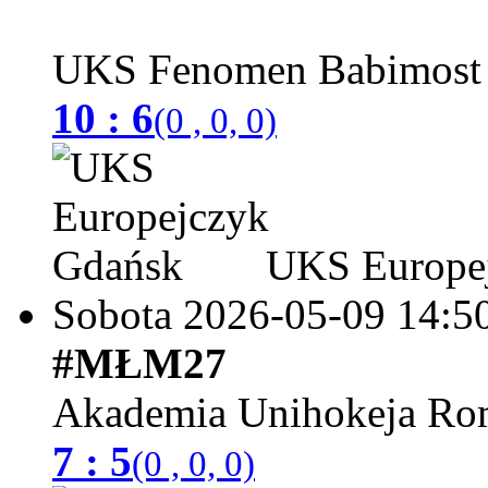
UKS Fenomen Babimos
10 : 6
(0 , 0, 0)
UKS Europej
Sobota 2026-05-09
14:5
#MŁM27
Akademia Unihokeja Ro
7 : 5
(0 , 0, 0)