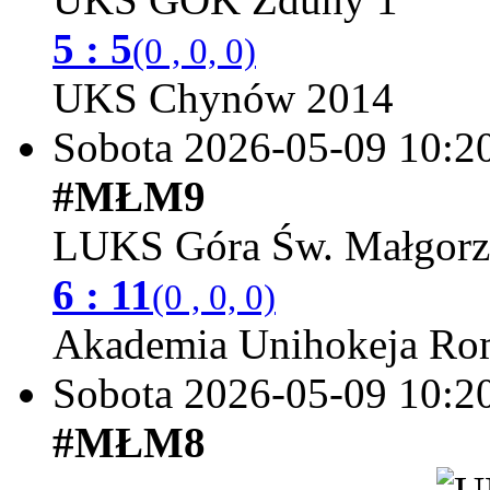
5 : 5
(0 , 0, 0)
UKS Chynów 2014
Sobota 2026-05-09
10:2
#MŁM9
LUKS Góra Św. Małgorz
6 : 11
(0 , 0, 0)
Akademia Unihokeja Ro
Sobota 2026-05-09
10:2
#MŁM8