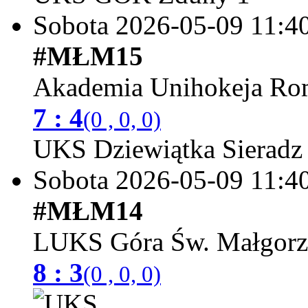
Sobota 2026-05-09
11:4
#MŁM15
Akademia Unihokeja Ro
7 : 4
(0 , 0, 0)
UKS Dziewiątka Sieradz
Sobota 2026-05-09
11:4
#MŁM14
LUKS Góra Św. Małgorz
8 : 3
(0 , 0, 0)