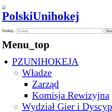
Szukaj...
Szu
Menu_top
PZUNIHOKEJA
Władze
Zarząd
Komisja Rewizyjna
Wydział Gier i Dyscyp