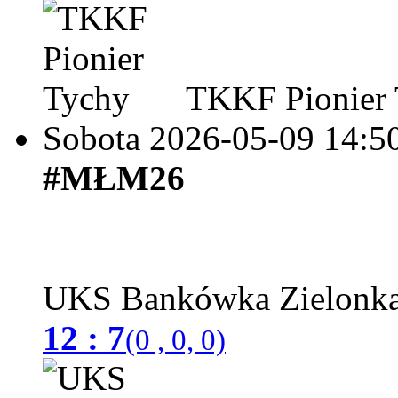
TKKF Pionier 
Sobota 2026-05-09
14:5
#MŁM26
UKS Bankówka Zielonk
12 : 7
(0 , 0, 0)