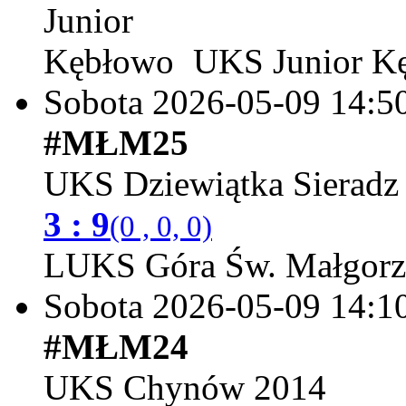
UKS Junior K
Sobota 2026-05-09
14:5
#MŁM25
UKS Dziewiątka Sieradz
3 : 9
(0 , 0, 0)
LUKS Góra Św. Małgorz
Sobota 2026-05-09
14:1
#MŁM24
UKS Chynów 2014