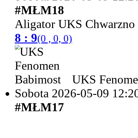
#MŁM18
Aligator UKS Chwarzno
8 : 9
(0 , 0, 0)
UKS Fenomen
Sobota 2026-05-09
12:2
#MŁM17