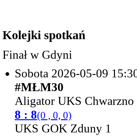
Kolejki spotkań
Finał w Gdyni
Sobota 2026-05-09
15:3
#MŁM30
Aligator UKS Chwarzno
8 : 8
(0 , 0, 0)
UKS GOK Zduny 1