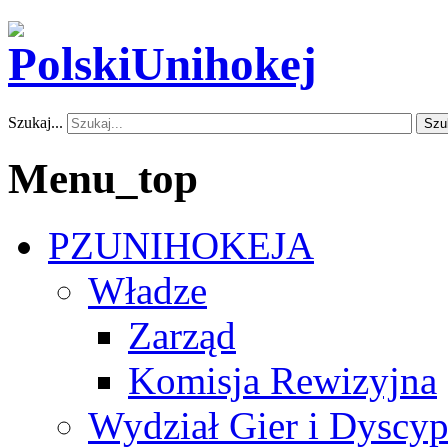
Szukaj...
Szu
Menu_top
PZUNIHOKEJA
Władze
Zarząd
Komisja Rewizyjna
Wydział Gier i Dyscyp