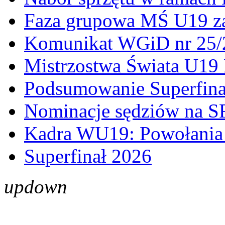
Faza grupowa MŚ U19 z
Komunikat WGiD nr 25/
Mistrzostwa Świata U19 
Podsumowanie Superfina
Nominacje sędziów na S
Kadra WU19: Powołania 
Superfinał 2026
up
down