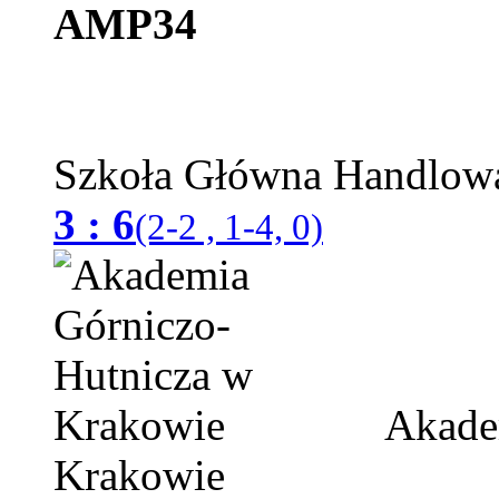
AMP34
Szkoła Główna Handlo
3 : 6
(2-2 , 1-4, 0)
Akadem
Krakowie