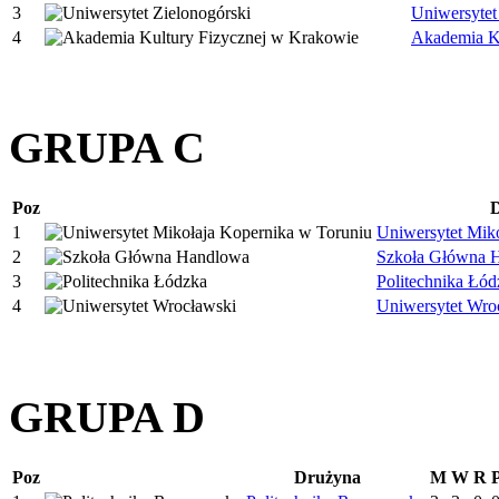
3
Uniwersytet
4
Akademia K
GRUPA C
Poz
1
Uniwersytet Mik
2
Szkoła Główna 
3
Politechnika Łód
4
Uniwersytet Wro
GRUPA D
Poz
Drużyna
M
W
R