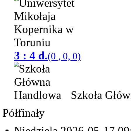
3 : 4 d.
(0 , 0, 0)
Szkoła Głów
Półfinały
Niedziela 2026-05-17
09